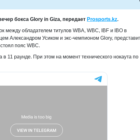
чер бокса Glory in Giza, передает
Prosports.kz
.
ок между обладателем титулов WBA, WBC, IBF и IBO в
цем Александром Усиком и экс-чемпионом Glory, представи
 стоял пояс WBC.
 в 11 раунде. При этом на момент технического нокаута по