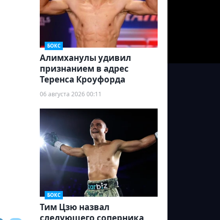
БОКС
Алимханулы удивил
признанием в адрес
Теренса Кроуфорда
06 августа 2026 00:11
БОКС
Тим Цзю назвал
следующего соперника