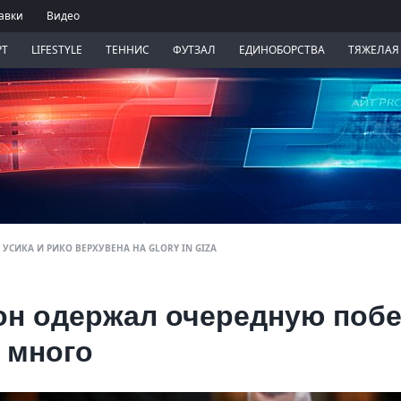
авки
Видео
РТ
LIFESTYLE
ТЕННИС
ФУТЗАЛ
ЕДИНОБОРСТВА
ТЯЖЕЛАЯ
УСИКА И РИКО ВЕРХУВЕНА НА GLORY IN GIZA
он одержал очередную побе
 много