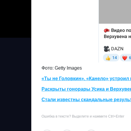
Фото: Getty Images
«Ты не Головкин». «Канело» устроил
Раскрыты гонорары Усика и Верхувен
Стали известны скандальные результ
Ошибка в тексте? Выделите и нажмите Ctrl+Enter