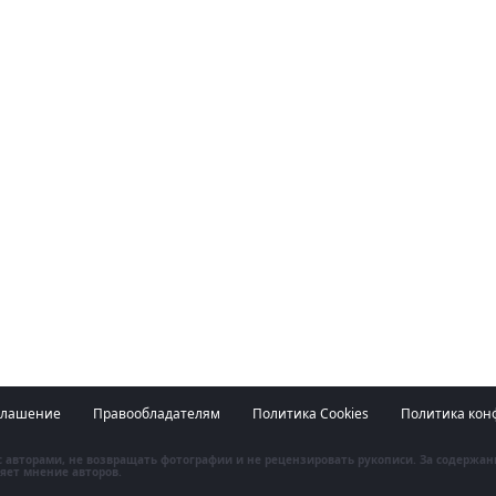
глашение
Правообладателям
Политика Cookies
Политика кон
 с авторами, не возвращать фотографии и не рецензировать рукописи. За содержа
яет мнение авторов.