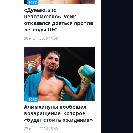
БОКС
«Думаю, это
невозможно». Усик
отказался драться против
легенды UFC
30 июля 2026 11:56
БОКС
Алимханулы пообещал
возвращение, которое
«будет стоить ожидания»
27 июля 2026 15:40