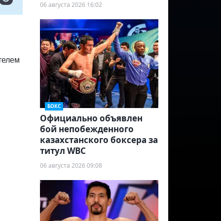
06 августа 2026 16:02
телем
БОКС
Официально объявлен
бой непобежденного
казахстанского боксера за
титул WBC
06 августа 2026 09:08