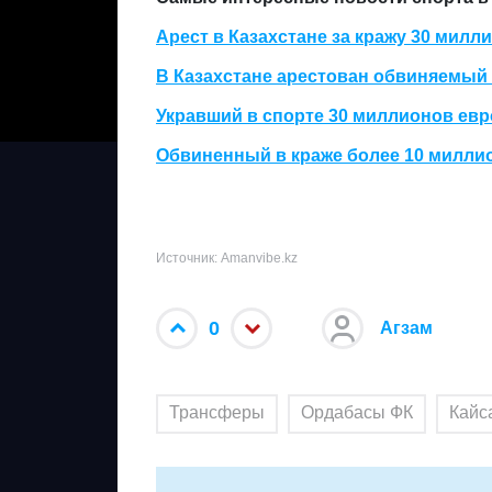
Арест в Казахстане за кражу 30 мил
В Казахстане арестован обвиняемый
Укравший в спорте 30 миллионов евр
Обвиненный в краже более 10 миллио
Источник: Amanvibe.kz
0
Агзам
Трансферы
Ордабасы ФК
Кайс