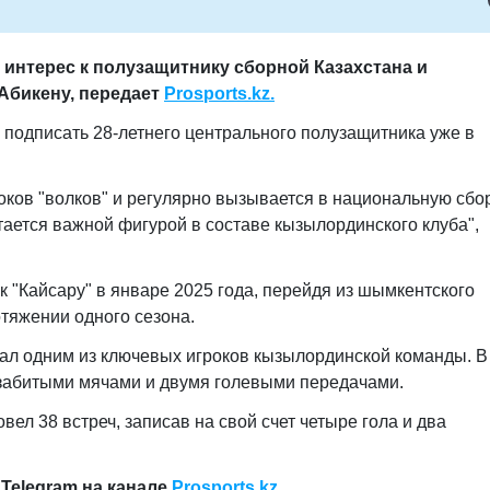
интерес к полузащитнику сборной Казахстана и
Абикену, передает
Prosports.kz.
подписать 28-летнего центрального полузащитника уже в
оков "волков" и регулярно вызывается в национальную сб
тается важной фигурой в составе кызылординского клуба",
 "Кайсару" в январе 2025 года, перейдя из шымкентского
отяжении одного сезона.
ал одним из ключевых игроков кызылординской команды. В
 забитыми мячами и двумя голевыми передачами.
вел 38 встреч, записав на свой счет четыре гола и два
Telegram на канале
Prosports.kz