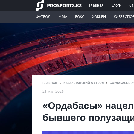
Главная
Блоги
Ст
ФУТБОЛ
ММА
БОКС
ХОККЕЙ
КИБЕРСПО
ГЛАВНАЯ
КАЗАХСТАНСКИЙ ФУТБОЛ
«ОРДАБАСЫ» 
21 мая 2026
«Ордабасы» нацел
бывшего полузащи