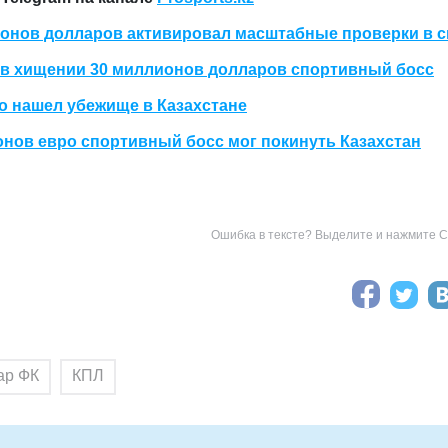
лионов долларов активировал масштабные проверки в 
 в хищении 30 миллионов долларов спортивный босс
о нашел убежище в Казахстане
нов евро спортивный босс мог покинуть Казахстан
Ошибка в тексте? Выделите и нажмите Ct
ар ФК
КПЛ