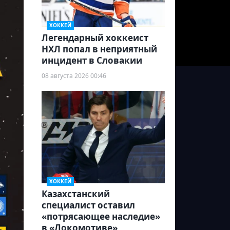
ХОККЕЙ
Легендарный хоккеист
НХЛ попал в неприятный
инцидент в Словакии
08 августа 2026 00:46
ХОККЕЙ
Казахстанский
специалист оставил
«потрясающее наследие»
в «Локомотиве»