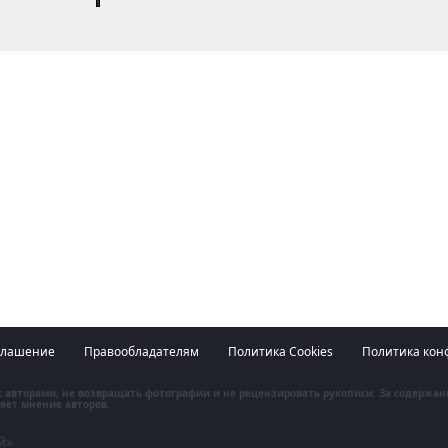
глашение
Правообладателям
Политика Cookies
Политика кон
 с авторами, не возвращать фотографии и не рецензировать рукописи. За содержа
яет мнение авторов.
й»