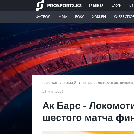
Главная
Блоги
Ст
ФУТБОЛ
ММА
БОКС
ХОККЕЙ
КИБЕРСПО
ГЛАВНАЯ
ХОККЕЙ
АК БАРС - ЛОКОМОТИВ. ПРЯМА
21 мая 2026
Ак Барс - Локомот
шестого матча фин