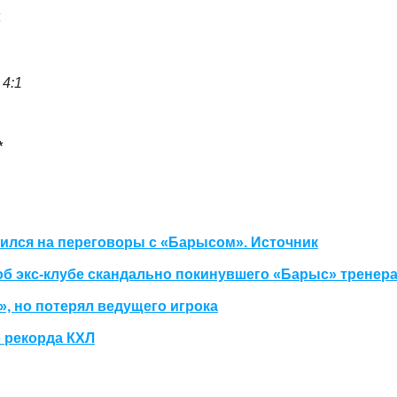
4
1
 4:1
*
вился на переговоры с «Барысом». Источник
 экс-клубе скандально покинувшего «Барыс» тренер
», но потерял ведущего игрока
 рекорда КХЛ