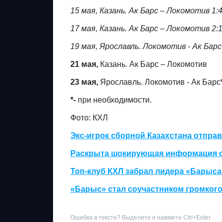
15 мая, Казань. Ак Барс – Локомотив 1:
17 мая, Казань. Ак Барс – Локомотив 2:
19 мая, Ярославль. Локомотив - Ак Барс
21 мая,
Казань. Ак Барс – Локомотив
23 мая,
Ярославль. Локомотив - Ак Барс
*-
при необходимости.
Фото: КХЛ
Экс-игрок сборной Казахстана отпра
Раскрыта шокирующая информация об
Топ-клуб КХЛ забрал лидера «Барыса
«Барыс» стал соучастником громкого
Ошибка в тексте? Выделите и нажмите Ctrl+Enter