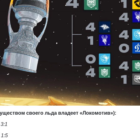
уществом своего льда владеет «Локомотив»):
 3:1
 1:5