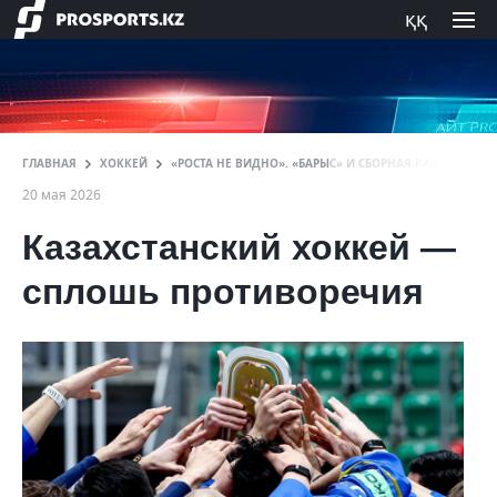
ққ
ГЛАВНАЯ
ХОККЕЙ
«РОСТА НЕ ВИДНО». «БАРЫС» И СБОРНАЯ КАЗАХСТАН
20 мая 2026
Казахстанский хоккей —
сплошь противоречия