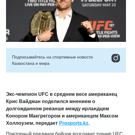
Подписывайтесь на cпортивные новости
Казахстана и мира
Экс-чемпион UFC в среднем весе американец
Крис Вайдман поделился мнением о
долгожданном реванше между ирландцем
Конором Макгрегором и американцем Максом
Холлоуэем, передает
Prosports.kz
.
Повторный поединок бойцов возглавит турнир UFC