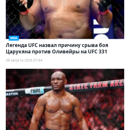
ММА
Легенда UFC назвал причину срыва боя
Царукяна против Оливейры на UFC 331
08 августа 2026 07:44