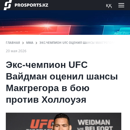
ққ
ГЛАВНАЯ
ММА
ЭКС-ЧЕМПИОН UFC ОЦЕНИЛ ШАНСЫ МАКГРЕГОРА ПРОТИВ
20 мая 2026
Экс-чемпион UFC
Вайдман оценил шансы
Макгрегора в бою
против Холлоуэя