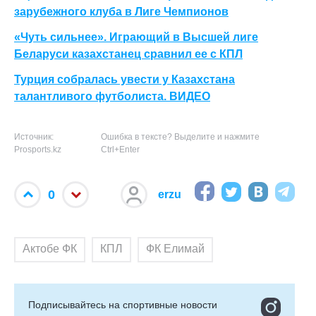
зарубежного клуба в Лиге Чемпионов
«Чуть сильнее». Играющий в Высшей лиге
Беларуси казахстанец сравнил ее с КПЛ
Турция собралась увести у Казахстана
талантливого футболиста. ВИДЕО
Источник:
Ошибка в тексте? Выделите и нажмите
Prosports.kz
Ctrl+Enter
0
erzu
Актобе ФК
КПЛ
ФК Елимай
Подписывайтесь на cпортивные новости