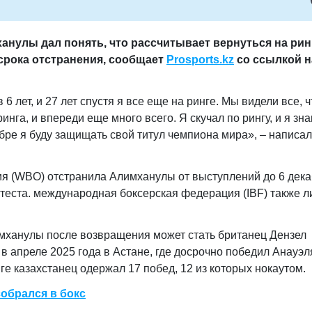
анулы дал понять, что рассчитывает вернуться на рин
срока отстранения
, сообщает
Prosports.kz
со ссылкой н
6 лет, и 27 лет спустя я все еще на ринге. Мы видели все, ч
нга, и впереди еще много всего. Я скучал по рингу, и я зна
бре я буду защищать свой титул чемпиона мира», – написал
ия (WBO) отстранила Алимханулы от выступлений до 6 дек
-теста. международная боксерская федерация (IBF) также 
мханулы после возвращения может стать британец Дензел
в апреле 2025 года в Астане, где досрочно победил Анауэл
е казахстанец одержал 17 побед, 12 из которых нокаутом.
собрался в бокс