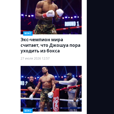
БОКС
Экс-чемпион мира
считает, что Джошуа пора
уходить из бокса
27 июля 2026 12:57
БОКС