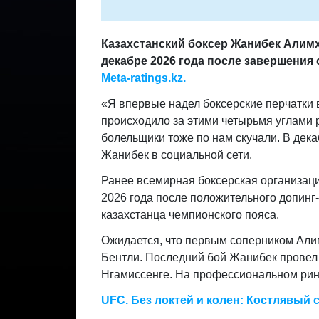
Казахстанский боксер Жанибек Алимх
декабре 2026 года после завершения 
Meta-ratings.kz.
«Я впервые надел боксерские перчатки в 
происходило за этими четырьмя углами ри
болельщики тоже по нам скучали. В дека
Жанибек в социальной сети.
Ранее всемирная боксерская организац
2026 года после положительного допинг
казахстанца чемпионского пояса.
Ожидается, что первым соперником Али
Бентли. Последний бой Жанибек провел 
Нгамиссенге. На профессиональном ринг
UFC. Без локтей и колен: Костлявый 