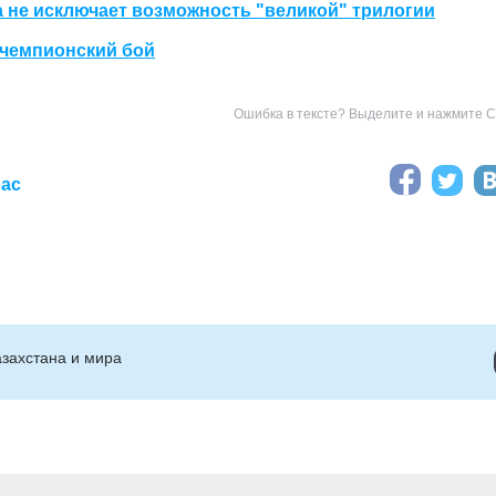
 не исключает возможность "великой" трилогии
 чемпионский бой
Ошибка в тексте? Выделите и нажмите Ct
иас
захстана и мира