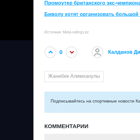
Промоутер британского экс-чемпиона
Биволу хотят организовать большой
Источник: Meta-ratings.kz
0
Калданов Д
Жанибек Алимханулы
Подписывайтесь на cпортивные новости Ка
КОММЕНТАРИИ