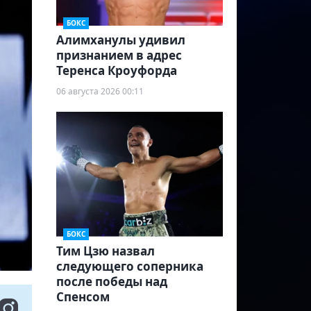
БОКС
Алимханулы удивил
признанием в адрес
Теренса Кроуфорда
06 августа 2026 00:11
БОКС
Тим Цзю назвал
следующего соперника
после победы над
Спенсом