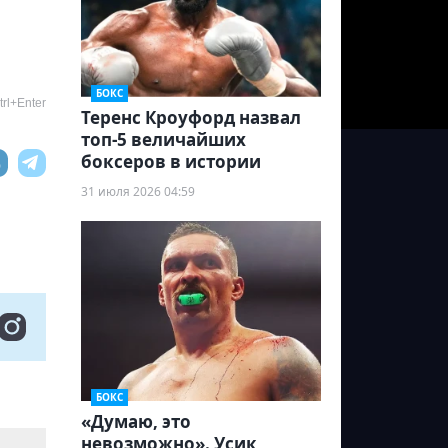
БОКС
rl+Enter
Теренс Кроуфорд назвал
топ-5 величайших
боксеров в истории
31 июля 2026 04:59
БОКС
«Думаю, это
невозможно». Усик