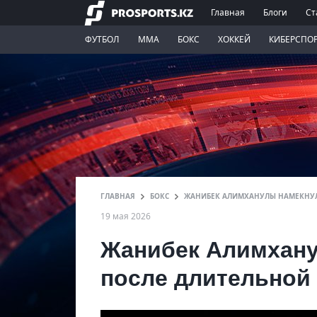
Главная
Блоги
Ст
ФУТБОЛ
ММА
БОКС
ХОККЕЙ
КИБЕРСПО
ГЛАВНАЯ
БОКС
ЖАНИБЕК АЛИМХАНУЛЫ НАМЕКНУЛ
19 мая 2026
Жанибек Алимхану
после длительной