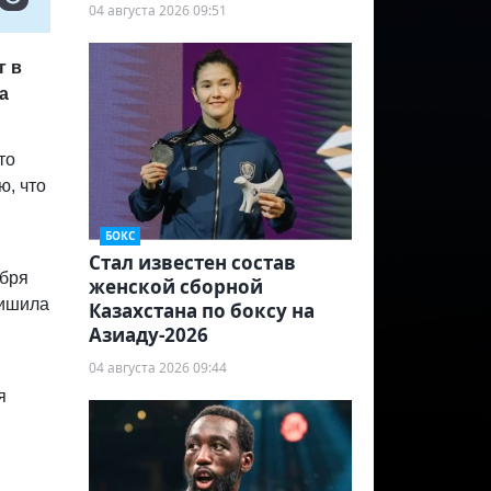
04 августа 2026 09:51
г в
а
то
ю, что
БОКС
Стал известен состав
абря
женской сборной
лишила
Казахстана по боксу на
Азиаду-2026
04 августа 2026 09:44
я