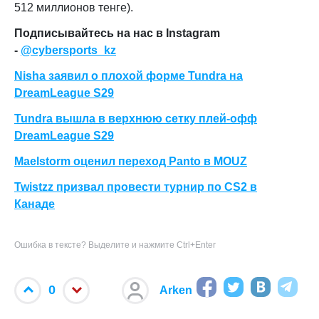
512 миллионов тенге).
Подписывайтесь на нас в Instagram
-
@cybersports_kz
Nisha заявил о плохой форме Tundra на
DreamLeague S29
Tundra вышла в верхнюю сетку плей-офф
DreamLeague S29
Maelstorm оценил переход Panto в MOUZ
Twistzz призвал провести турнир по CS2 в
Канаде
Ошибка в тексте? Выделите и нажмите Ctrl+Enter
0
Arken