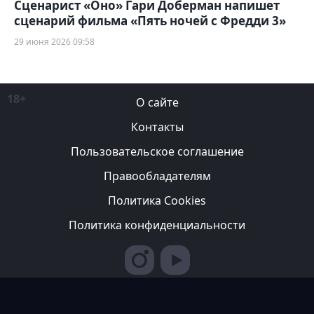
Сценарист «Оно» Гари Доберман напишет
сценарий фильма «Пять ночей с Фредди 3»
29 июня 2026 09:58
18+
О сайте
Контакты
Пользовательское соглашение
Правообладателям
Политика Cookies
Политика конфиденциальности
Редакция вправе не вступать в переписку с авторами, не
возвращать фотографии и не рецензировать рукописи. За
содержание рекламных публикаций ответственность несет
рекламодатель. Редакция не всегда разделяет мнение авторов.