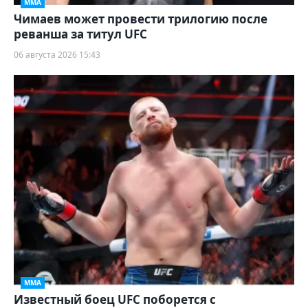
ММА
Чимаев может провести трилогию после
реванша за титул UFC
06 августа 2026 15:43
ММА
Известный боец UFC поборется с