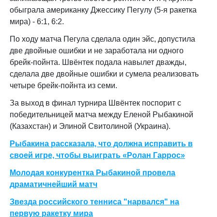
обыграла американку Джессику Пегулу (5-я ракетка
мира) - 6:1, 6:2.
По ходу матча Пегула сделала один эйс, допустила
две двойные ошибки и не заработала ни одного
брейк-пойнта. Швёнтек подала навылет дважды,
сделала две двойные ошибки и сумела реализовать
четыре брейк-пойнта из семи.
За выход в финал турнира Швёнтек поспорит с
победительницей матча между Еленой Рыбакиной
(Казахстан) и Элиной Свитолиной (Украина).
Рыбакина рассказала, что должна исправить в
своей игре, чтобы выиграть «Ролан Гаррос»
Молодая конкурентка Рыбакиной провела
драматичнейший матч
Звезда российского тенниса "нарвался" на
первую ракетку мира