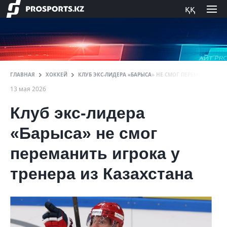
ққ
ГЛАВНАЯ
ХОККЕЙ
КЛУБ ЭКС-ЛИДЕРА «БАРЫСА» НЕ СМОГ ПЕРЕМАНИТЬ ИГР
13 мая 2026
Клуб экс-лидера
«Барыса» не смог
переманить игрока у
тренера из Казахстана