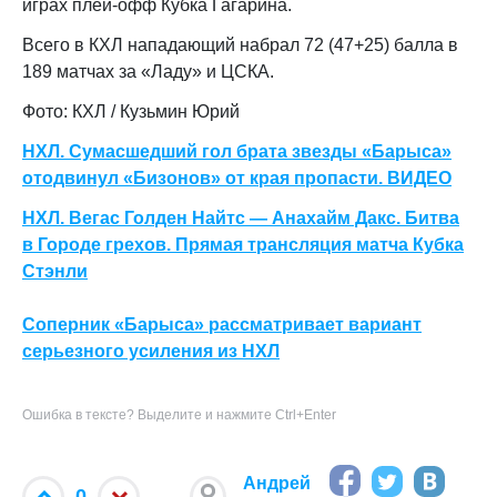
играх плей-офф Кубка Гагарина.
Всего в КХЛ нападающий набрал 72 (47+25) балла в
189 матчах за «Ладу» и ЦСКА.
Фото: КХЛ / Кузьмин Юрий
НХЛ. Сумасшедший гол брата звезды «Барыса»
отодвинул «Бизонов» от края пропасти. ВИДЕО
НХЛ. Вегас Голден Найтс — Анахайм Дакс. Битва
в Городе грехов. Прямая трансляция матча Кубка
Стэнли
Соперник «Барыса» рассматривает вариант
серьезного усиления из НХЛ
Ошибка в тексте? Выделите и нажмите Ctrl+Enter
Андрей
0