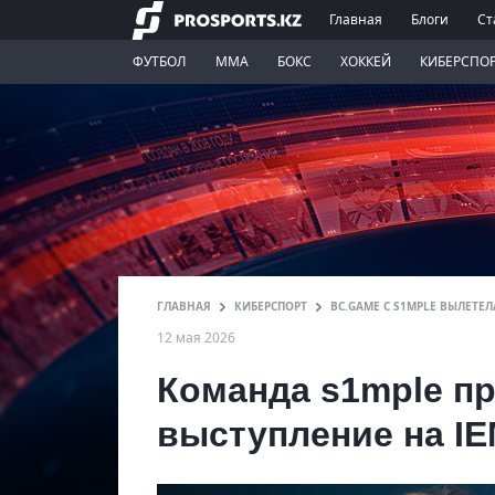
Главная
Блоги
Ст
ФУТБОЛ
ММА
БОКС
ХОККЕЙ
КИБЕРСПО
ГЛАВНАЯ
КИБЕРСПОРТ
BC.GAME С S1MPLE ВЫЛЕТЕЛ
12 мая 2026
Команда s1mple пр
выступление на IEM