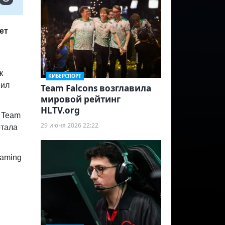
ет
к
КИБЕРСПОРТ
шил
Team Falcons возглавила
мировой рейтинг
HLTV.org
л Team
29 июня 2026 22:22
отала
Gaming