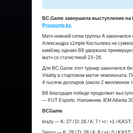
BC.Game завершила выступление на IE
Prosports.kz
.
Матч нижней сетки группы A закончился с
Александра s1mple Костылева не сумела 
камбэку, однако B8 удержала преимущес
матч со статистикой 23–28.
Для BC.Game этот турнир закончился бе
Vitality в стартовом матче чемпионата.
4 тысячи долларов (около 2 миллионов т
B8 благодаря победе продолжит выступл
— FUT Esports. Напомним, IEM Atlanta 2
BCGame
krazy — K: 27 / D: 26 / A: 7 / +/-: +1 / KAST
Senzu — K: 28 / D: 28 / A: 8 / +/-: 0 / KAST