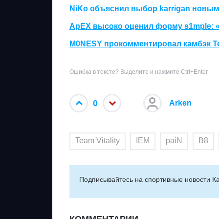
NiKo объяснил выбор karrigan новым
ApEX высоко оценил форму s1mple: 
M0NESY прокомментировал камбэк Te
Ошибка в тексте? Выделите и нажмите Ctrl+Enter
0
Arken
Team Vitality
IEM
paiN
B8
Подписывайтесь на cпортивные новости Ка