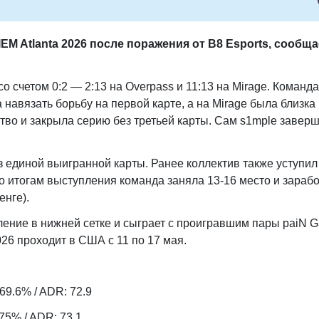
M Atlanta 2026 после поражения от B8 Esports, сообща
о счетом 0:2 — 2:13 на Overpass и 11:13 на Mirage. Команда
навязать борьбу на первой карте, а на Mirage была близка 
тво и закрыла серию без третьей карты. Сам s1mple завер
з единой выигранной карты. Ранее коллектив также уступи
 По итогам выступления команда заняла 13-16 место и зараб
енге).
ение в нижней сетке и сыграет с проигравшим пары paiN 
026 проходит в США с 11 по 17 мая.
: 69.6% / ADR: 72.9
: 75% / ADR: 73.1