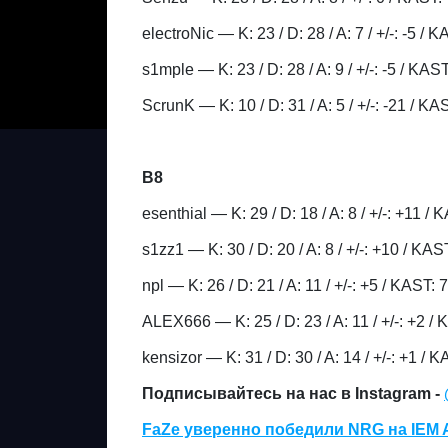
electroNic — K: 23 / D: 28 / A: 7 / +/-: -5 /
s1mple — K: 23 / D: 28 / A: 9 / +/-: -5 / KA
ScrunK — K: 10 / D: 31 / A: 5 / +/-: -21 / K
B8
esenthial — K: 29 / D: 18 / A: 8 / +/-: +11 
s1zz1 — K: 30 / D: 20 / A: 8 / +/-: +10 / KA
npl — K: 26 / D: 21 / A: 11 / +/-: +5 / KAST:
ALEX666 — K: 25 / D: 23 / A: 11 / +/-: +2 /
kensizor — K: 31 / D: 30 / A: 14 / +/-: +1 /
Подписывайтесь на нас в Instagram -
FaZe уверенно победили NRG на IEM A