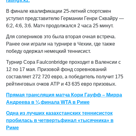
ratings.kz.
В финале квалификации 25-летний спортсмен
уступил представителю Германии Генри Сквайру —
6:2, 4:6, 3:6. Матч продолжался 2 часа 25 минут.
Для соперников это была вторая очная встреча.
Ранее они играли на турнире в Чехии, где также
победу одержал немецкий теннисист.
Турнир Copa Faulconbridge проходит в Валенсии с
12 по 17 мая. Призовой фонд соревнований
составляет 272 720 евро, а победитель получит 175
рейтинговых очков ATP и 43 635 евро призовых.
Прямая трансляция матча Кори Гауфф – Мирра
Андреева в ¼ финала WTA в Риме
Одна из лучших казахстанских теннисисток
пробилась в четвертьфинал «тысячника» в
Риме