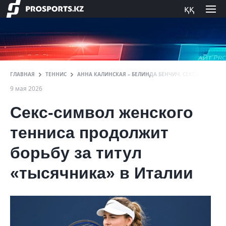
ққ
ГЛАВНАЯ
ТЕННИС
АННА КАЛИНСКАЯ – БЕЛИНДА БЕНЧИЧ. СЕКС-СИМВОЛ 
9 мая 2026
Секс-символ женского
тенниса продолжит
борьбу за титул
«тысячника» в Италии