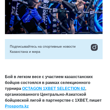
Подписывайтесь на cпортивные новости
Казахстана и мира
Бой в легком весе с участием казахстанских
бойцов состоялся
в рамках
селекционного
турнира
OCTAGON
1
XBET
SELECTION
62
,
организованного Центрально-Азиатской
бойцовской лигой в партнерстве с 1
XBET
, пишет
Prosports
.
kz