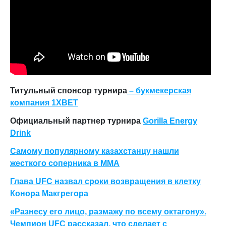
Титульный спонсор турнира
– букмекерская
компания 1XBET
Официальный партнер турнира
Gorilla Energy
Drink
Самому популярному казахстанцу нашли
жесткого соперника в ММА
Глава UFC назвал сроки возвращения в клетку
Конора Макгрегора
«Разнесу его лицо, размажу по всему октагону».
Чемпион UFC рассказал, что сделает с