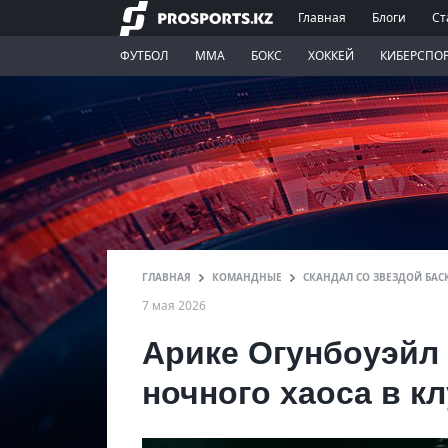
Главная
Блоги
Ст
ФУТБОЛ
ММА
БОКС
ХОККЕЙ
КИБЕРСПО
ГЛАВНАЯ
КОМАНДНЫЕ
СКАНДАЛ СО ЗВЕЗДОЙ БАС
7 мая 2026
Арике Огунбоуэйл 
ночного хаоса в к