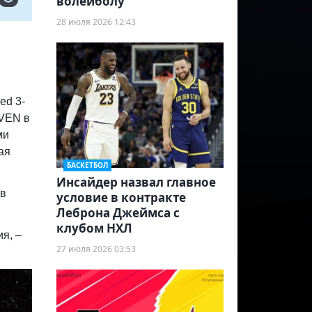
волейболу
28 июля 2026 12:43
ed 3-
EVEN в
ми
ая
БАСКЕТБОЛ
Инсайдер назвал главное
 в
условие в контракте
Леброна Джеймса с
клубом НХЛ
я, –
27 июля 2026 03:53