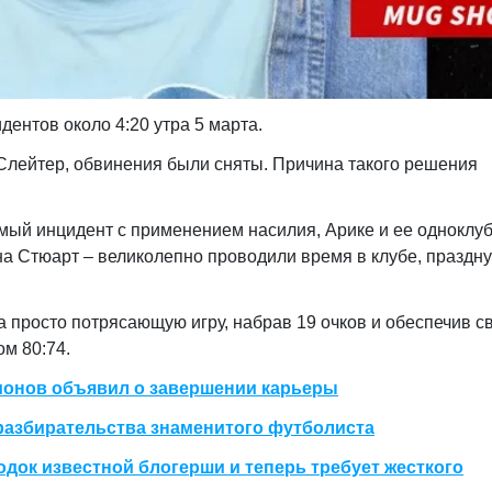
дентов около 4:20 утра 5 марта.
 Слейтер, обвинения были сняты. Причина такого решения
емый инцидент с применением насилия, Арике и ее одноклу
на Стюарт – великолепно проводили время в клубе, праздн
 просто потрясающую игру, набрав 19 очков и обеспечив с
м 80:74.
ионов объявил о завершении карьеры
разбирательства знаменитого футболиста
одок известной блогерши и теперь требует жесткого