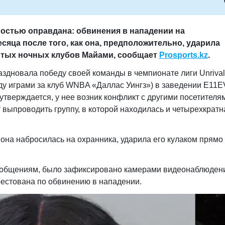
остью оправдана: обвинения в нападении на
есяца после того, как она, предположительно, ударила
нитых ночных клубов Майами, сообщает
Prosports.kz
.
аздновала победу своей команды в чемпионате лиги Unrival
ду играми за клуб WNBA «Даллас Уингз») в заведении E11
 утверждается, у нее возник конфликт с другими посетителя
* выпроводить группу, в которой находилась и четырехкратн
 она набросилась на охранника, ударила его кулаком прямо
сообщениям, было зафиксировано камерами видеонаблюдени
рестована по обвинению в нападении.