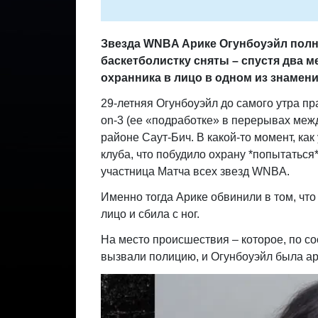
Звезда WNBA Арике Огунбоуэйл полн
баскетболистку сняты – спустя два м
охранника в лицо в одном из знаме
29-летняя Огунбоуэйл до самого утра пр
on-3 (ее «подработке» в перерывах меж
районе Саут-Бич. В какой-то момент, как
клуба, что побудило охрану *попытаться
участница Матча всех звезд WNBA.
Именно тогда Арике обвинили в том, что
лицо и сбила с ног.
На место происшествия – которое, по 
вызвали полицию, и Огунбоуэйл была а