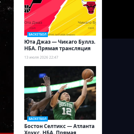
БАСКЕТБОЛ
Юта Джаз — Чикаго Буллз.
НБА. Прямая трансляция
13 июля 2026 22:47
БАСКЕТБОЛ
Бостон Селтикс — Атланта
Хоукс. НБА. Прямая