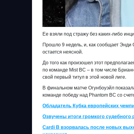
Ее взяли под стражу без каких-либо инци
Прошло 9 недель, и, как сообщает Энди
остается неясной.
До того как произошел этот предполага
по команде Mist BC – в том числе Бриан
свой первый титул в этой новой лиге.
В финальном матче Огунбоуэйл показала
команде победу над Phantom BC со счето
Обладатель Кубка европейских чемп
Озвучены итоги громкого судебного 
Cardi B взорвалась после новых вых