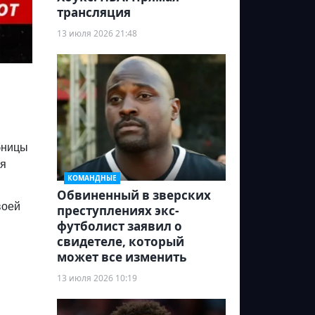
трансляция
13 июля 2026 21:48
бницы
уя
КОМАНДНЫЕ
Обвиненный в зверских
воей
преступлениях экс-
футболист заявил о
свидетеле, который
может все изменить
13 июля 2026 10:19