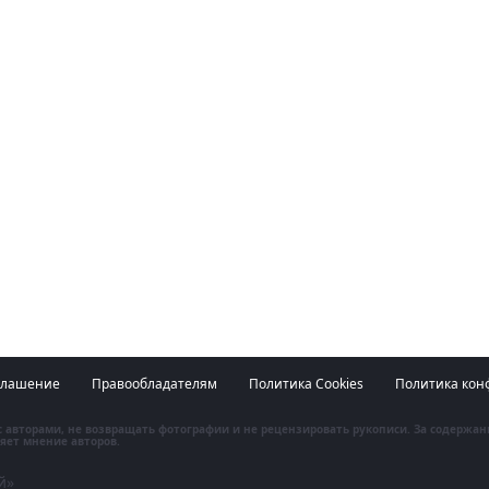
глашение
Правообладателям
Политика Cookies
Политика кон
 с авторами, не возвращать фотографии и не рецензировать рукописи. За содержа
яет мнение авторов.
й»