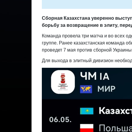
Сборная Казахстана уверенно выступ
борьбу за возвращение в элиту, пер
Команда провела три матча и во всех од
группе. Ранее казахстанская команда об
проведет 7 мая против сборной Украины
Для выхода в элитный дивизион необходи