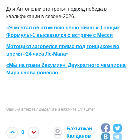
Для Антонелли это третья подряд победа в
квалификации в сезоне-2026.
«Я мечтал об этом всю свою жизнь». Гонщик
Формулы-1 высказался о встрече с Месси
Мотоцикл загорелся прямо под гонщиком во
время «24 часа Ле-Мана»
«Мы на грани безумия». Двукратного чемпиона
Мира снова понесло
Ошибка в тексте? Выделите и нажмите Ctrl+Enter
Бахытжан
0
Калданов