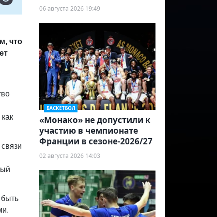
06 августа 2026 19:49
м, что
ет
тво
БАСКЕТБОЛ
 как
«Монако» не допустили к
участию в чемпионате
Франции в сезоне-2026/27
 связи
02 августа 2026 14:03
ный
 быть
ми.