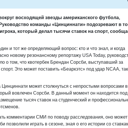
вокруг восходящей звезды американского футбола,
Руководство команды «Цинциннати» подозревают в то
игрока, который делал тысячи ставок на спорт, сообща
дин и тот же определяющий вопрос: кто и что знал, и когда
ласно новому резонансному репортажу USA Today, руководс
о о том, что квотербек Брендан Сорсби, выступавший за
 спорт. Это может поставить «Беаркэтс» под удар NCAA, так
 Цинциннати может столкнуться с непростыми вопросами в
оторый вовлечен Сорсби. В данный момент он находится под
змещение тысяч ставок на студенческий и профессиональ
ртсменов.
ать комментарии СМИ по поводу расследования, оно может
и позволили играть в сезоне, зная о его истории со ставка