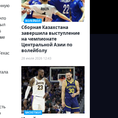
енную
что
ВОЛЕЙБОЛ
был
Сборная Казахстана
s
завершила выступление
име
на чемпионате
Центральной Азии по
волейболу
Техас
28 июля 2026 12:43
тала
сть
БАСКЕТБОЛ
о