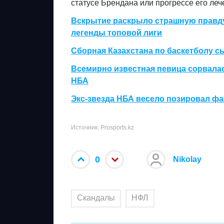
статусе Брендана или прогрессе его леч
Вскрытие раскрыло страшную правду
легенды топовой лиги
Сборная Казахстана по баскетболу с
Всемирно известная певица сорвалас
НБА
Экс-звезда НБА весело позировал фа
Источник: Prosports.kz
0
Nikolay
Скандалы
НФЛ