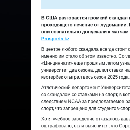
В США разгорается громкий скандал 
проходящего лечение от лудомании. 
они сознательно допускали к матчам 
Prosports
.
kz
.
В центре любого скандала всегда стоит о
именно им стало об этом известно. Сог
«Цинциннати» еще прошлым летом узнал
университет два сезона, делал ставки на
квотербек отыграл весь сезон 2025 года.
Атлетический департамент Университета
со скандалом со ставками на спорт, в к
следствием NCAA за предполагаемое ра
спорт, что запрещено для студентов-спо
Хотя учебное заведение отказалось дав
оштрафовано, если выяснится, что Сорсб