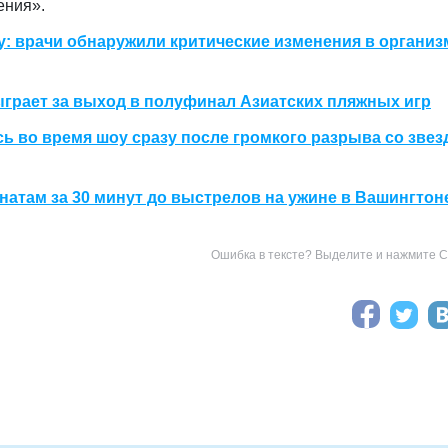
ения».
: врачи обнаружили критические изменения в организ
ыграет за выход в полуфинал Азиатских пляжных игр
ь во время шоу сразу после громкого разрыва со звез
натам за 30 минут до выстрелов на ужине в Вашингтон
Ошибка в тексте? Выделите и нажмите Ct