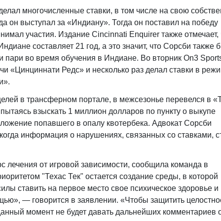
делал многочисленные ставки, в том числе на свою собств
гда он выступал за «Индиану». Тогда он поставил на победу
нимал участия. Издание Cincinnati Enquirer также отмечает, 
Индиане составляет 21 год, а это значит, что Сорсби также 
и пари во время обучения в Индиане. Во вторник On3 Sport
чи «Цинциннати Редс» и несколько раз делал ставки в реж
и».
целей в трансферном портале, в межсезонье перевелся в «
, пытаясь взыскать 1 миллион долларов по пункту о выкупе
оложение попавшего в опалу квотербека. Адвокат Сорсби
, когда информация о нарушениях, связанных со ставками, с
с лечения от игровой зависимости, сообщила команда в
оритетом "Техас Тек" остается создание среды, в которой
силы ставить на первое место свое психическое здоровье и
ью», — говорится в заявлении. «Чтобы защитить целостно
 данный момент не будет давать дальнейших комментариев 