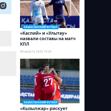
КАЗАХСТАНСКИЙ ФУТБОЛ
«Каспий» и «Улытау»
назвали составы на матч
КПЛ
08 августа 2026 19:24
КАЗАХСТАНСКИЙ ФУТБОЛ
«Кызылжар» рискует