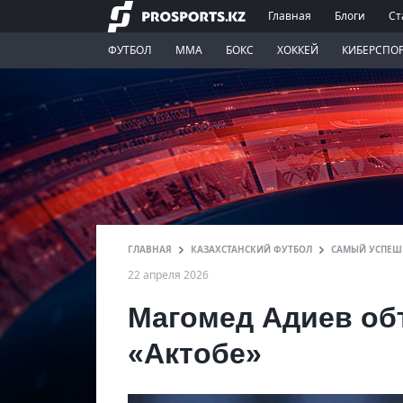
Главная
Блоги
Ст
ФУТБОЛ
ММА
БОКС
ХОККЕЙ
КИБЕРСПО
ГЛАВНАЯ
КАЗАХСТАНСКИЙ ФУТБОЛ
САМЫЙ УСПЕШН
22 апреля 2026
Магомед Адиев объ
«Актобе»