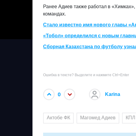
Ранее Адиев также работал в «Химках»,
командах.
Стало известно имя нового главы «А
«Тобол» определился с новым главн
Сборная Казахстана по футболу узна
Ошибка в тексте? Выделите и нажмите Ctrl+Enter
0
Karina
Актобе ФК
Магомед Адиев
КПЛ