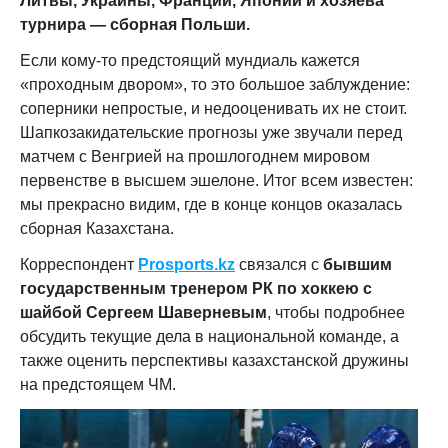
Литвы, Украины, Франции, Японии и хозяева
турнира — сборная Польши.
Если кому-то предстоящий мундиаль кажется
«проходным двором», то это большое заблуждение:
соперники непростые, и недооценивать их не стоит.
Шапкозакидательские прогнозы уже звучали перед
матчем с Венгрией на прошлогоднем мировом
первенстве в высшем эшелоне. Итог всем известен:
мы прекрасно видим, где в конце концов оказалась
сборная Казахстана.
Корреспондент
Prosports
.
kz
связался с
бывшим
государственным тренером РК по хоккею с
шайбой Сергеем Шаверневым
, чтобы подробнее
обсудить текущие дела в национальной команде, а
также оценить перспективы казахстанской дружины
на предстоящем ЧМ.