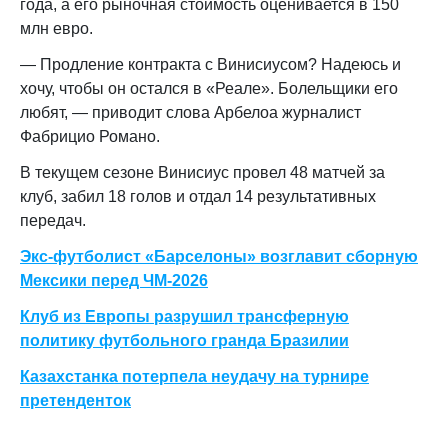
года, а его рыночная стоимость оценивается в 150
млн евро.
— Продление контракта с Винисиусом? Надеюсь и
хочу, чтобы он остался в «Реале». Болельщики его
любят, — приводит слова Арбелоа журналист
Фабрицио Романо.
В текущем сезоне Винисиус провел 48 матчей за
клуб, забил 18 голов и отдал 14 результативных
передач.
Экс-футболист «Барселоны» возглавит сборную
Мексики перед ЧМ-2026
Клуб из Европы разрушил трансферную
политику футбольного гранда Бразилии
Казахстанка потерпела неудачу на турнире
претенденток