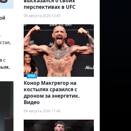
высказался о своих
перспективах в UFC
09 августа 2026 12:45
ной
—
стая,
тв
с
вым,
ММА
Конор Макгрегор на
костылях сразился с
дроном за энергетик.
Видео
09 августа 2026 11:40