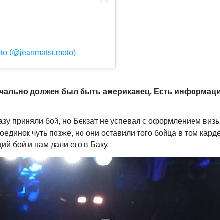
oto (@jeanmatsumoto)
ачально должен был быть американец. Есть информаци
азу приняли бой, но Бекзат не успевал с оформлением виз
оединок чуть позже, но они оставили того бойца в том кард
й бой и нам дали его в Баку.