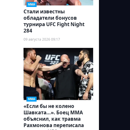
ММА
Стали известны
обладатели бонусов
турнира UFC Fight Night
284
09 августа 2026 09:17
ММА
«Если бы не колено
Шавката...». Боец ММА
объяснил, как травма
Рахмонова переписала