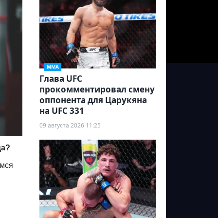
ММА
Глава UFC
прокомментировал смену
оппонента для Царукяна
на UFC 331
09 августа 2026 11:25
ца?
имся