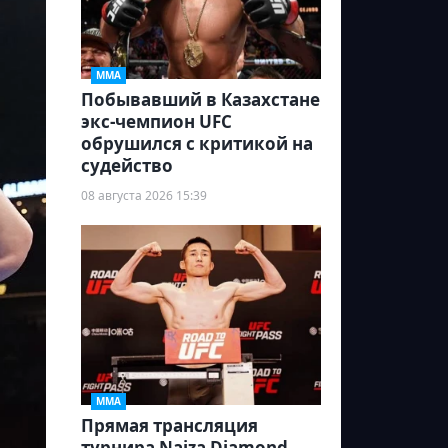
ММА
Побывавший в Казахстане
экс-чемпион UFC
обрушился с критикой на
судейство
08 августа 2026 15:39
ММА
Прямая трансляция
турнира Naiza Diamond