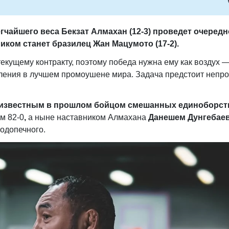
егчайшего веса Бекзат Алмахан (12-3) проведет очеред
ником станет бразилец Жан Мацумото (17-2).
екущему контракту, поэтому победа нужна ему как воздух 
ления в лучшем промоушене мира. Задача предстоит непро
известным в прошлом бойцом смешанных единоборс
м 82-0
,
а ныне наставником Алмахана
Данешем Дунгебае
подопечного.