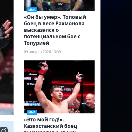
ММА
«Он бы умер». Топовый
боец в весе Рахмонова
высказался о
потенциальном бое с
Топурией
09 августа 2026 13:39
ММА
«Это мой год!».
Казахстанский боец