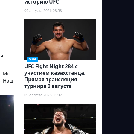
историю UFC
09 августа 2026 08:58
я,
ММА
UFC Fight Night 284 с
участием казахстанца.
ы. Мы
Прямая трансляция
е. Наш
турнира 9 августа
09 августа 2026 01:07