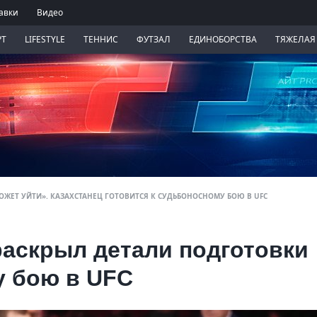
авки
Видео
РТ
LIFESTYLE
ТЕННИС
ФУТЗАЛ
ЕДИНОБОРСТВА
ТЯЖЕЛАЯ
МОЖЕТ УЙТИ». КАЗАХСТАНЕЦ ГОТОВИТСЯ К СУДЬБОНОСНОМУ БОЮ В UFC
раскрыл детали подготовки
у бою в UFC