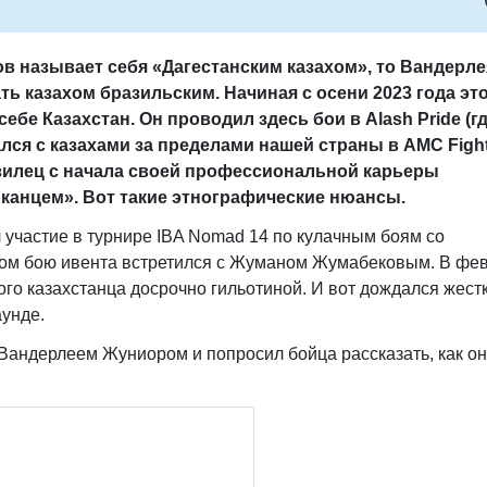
 называет себя «Дагестанским казахом», то Вандерле
ть казахом бразильским. Начиная с осени 2023 года эт
бе Казахстан. Он проводил здесь бои в Alash Pride (г
ался с казахами за пределами нашей страны в AMC Figh
зилец с начала своей профессиональной карьеры
канцем». Вот такие этнографические нюансы.
участие в турнире IBA Nomad 14 по кулачным боям со
ном бою ивента встретился с Жуманом Жумабековым. В фе
ого казахстанца досрочно гильотиной. И вот дождался жест
аунде.
Вандерлеем Жуниором и попросил бойца рассказать, как он