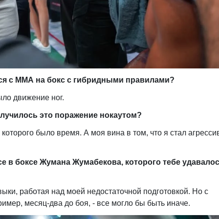
ься с ММА на бокс с гибридными правилами?
ло движение ног.
случилось это поражение нокаутом?
 которого было время. А моя вина в том, что я стал агресси
се в боксе Жумана Жумабекова, которого тебе удавало
ыки, работая над моей недостаточной подготовкой. Но с
мер, месяц-два до боя, - все могло бы быть иначе.