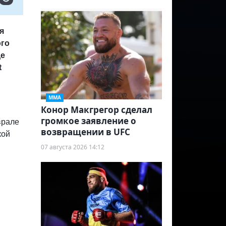
я
ого
де
t
ММА
Конор Макгрегор сделал
громкое заявление о
врале
возвращении в UFC
кой
07 августа 2026 14:12