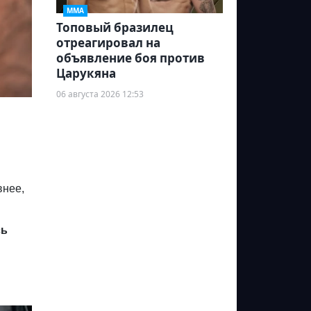
ММА
Топовый бразилец
отреагировал на
объявление боя против
Царукяна
06 августа 2026 12:53
внее,
сь