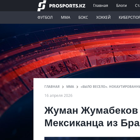
Главная
Блоги
Ст
ФУТБОЛ
ММА
БОКС
ХОККЕЙ
КИБЕРСПО
ГЛАВНАЯ
ММА
«БЫЛО ВЕСЕЛО». НОКАУТИРОВАННЫ
16 апреля 2026
Жуман Жумабеков 
Мексиканца из Бр