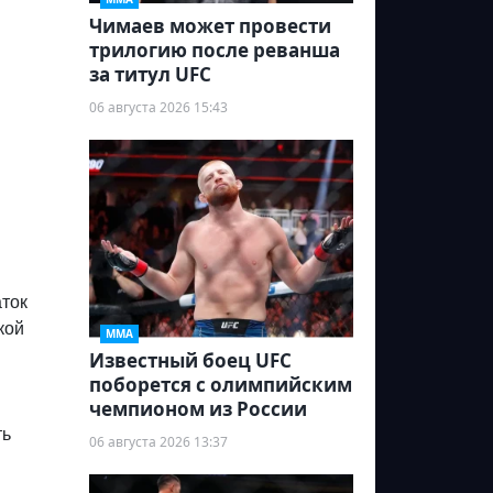
Чимаев может провести
трилогию после реванша
за титул UFC
06 августа 2026 15:43
аток
кой
ММА
Известный боец UFC
поборется с олимпийским
чемпионом из России
ть
06 августа 2026 13:37