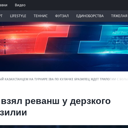
авки
Видео
РТ
LIFESTYLE
ТЕННИС
ФУТЗАЛ
ЕДИНОБОРСТВА
ТЯЖЕЛАЯ
Й КАЗАХСТАНЦЕМ НА ТУРНИРЕ IBA ПО КУЛАЧКЕ БРАЗИЛЕЦ ЖДЕТ ТРИЛОГИИ С БО
взял реванш у дерзкого
азилии