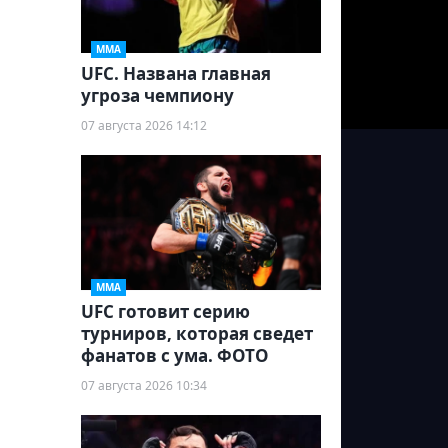
ММА
UFC. Названа главная
угроза чемпиону
07 августа 2026 14:12
ММА
UFC готовит серию
турниров, которая сведет
фанатов с ума. ФОТО
07 августа 2026 10:34