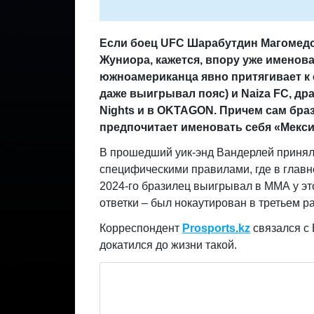
Если боец UFC Шарабутдин Магомедов
Жуниора, кажется, впору уже именова
южноамериканца явно притягивает к се
даже выигрывал пояс) и Naiza FC, др
Nights и в OKTAGON. Причем сам бра
предпочитает именовать себя «Мекси
В прошедший уик-энд Вандерлей принял 
специфическими правилами, где в глав
2024-го бразилец выигрывал в ММА у эт
ответки – был нокаутирован в третьем р
Корреспондент
Prosports.kz
связался с 
докатился до жизни такой.