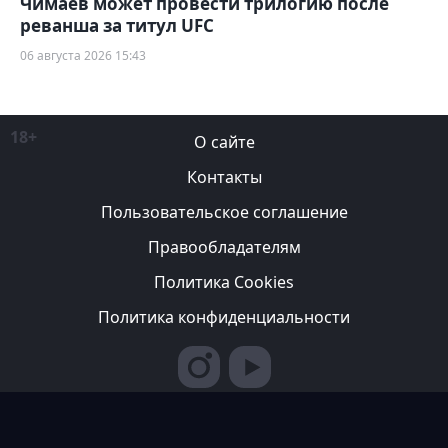
Чимаев может провести трилогию после
реванша за титул UFC
06 августа 2026 15:43
18+
О сайте
Контакты
Пользовательское соглашение
Правообладателям
Политика Cookies
Политика конфиденциальности
Редакция вправе не вступать в переписку с авторами, не
возвращать фотографии и не рецензировать рукописи. За
содержание рекламных публикаций ответственность несет
рекламодатель. Редакция не всегда разделяет мнение авторов.