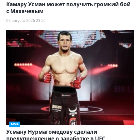
Камару Усман может получить громкий бой
с Махачевым
07 августа 2026 23:56
ММА
Усману Нурмагомедову сделали
предупреждение о заработке в UFC