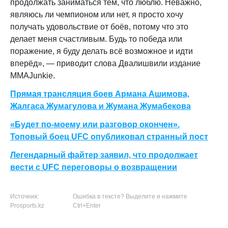
продолжать заниматься тем, что люблю. Неважно,
являюсь ли чемпионом или нет, я просто хочу
получать удовольствие от боёв, потому что это
делает меня счастливым. Будь то победа или
поражение, я буду делать всё возможное и идти
вперёд», — приводит слова Двалишвили издание
MMAJunkie.
Прямая трансляция боев Армана Ашимова,
Жалгаса Жумагулова и Жумана Жумабекова
«Будет по-моему или разговор окончен».
Топовый боец UFC опубликовал странный пост
Легендарный файтер заявил, что продолжает
вести с UFC переговоры о возвращении
Источник:
Ошибка в тексте? Выделите и нажмите
Prosports.kz
Ctrl+Enter