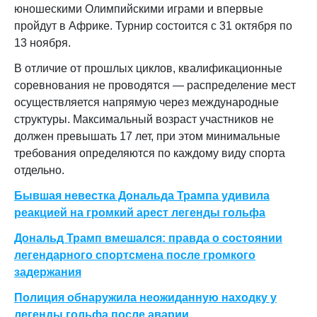
юношескими Олимпийскими играми и впервые
пройдут в Африке. Турнир состоится с 31 октября по
13 ноября.
В отличие от прошлых циклов, квалификационные
соревнования не проводятся — распределение мест
осуществляется напрямую через международные
структуры. Максимальный возраст участников не
должен превышать 17 лет, при этом минимальные
требования определяются по каждому виду спорта
отдельно.
Бывшая невестка Дональда Трампа удивила
реакцией на громкий арест легенды гольфа
Дональд Трамп вмешался: правда о состоянии
легендарного спортсмена после громкого
задержания
Полиция обнаружила неожиданную находку у
легенды гольфа после аварии