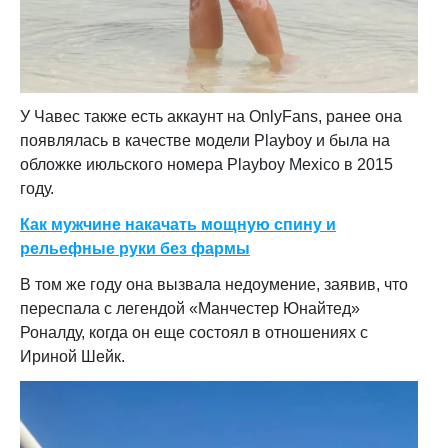
У Чавес также есть аккаунт на OnlyFans, ранее она
появлялась в качестве модели Playboy и была на
обложке июльского номера Playboy Mexico в 2015
году.
Как мужчине накачать мощную спину и
рельефные руки без фармы
В том же году она вызвала недоумение, заявив, что
переспала с легендой «Манчестер Юнайтед»
Роналду, когда он еще состоял в отношениях с
Ириной Шейк.