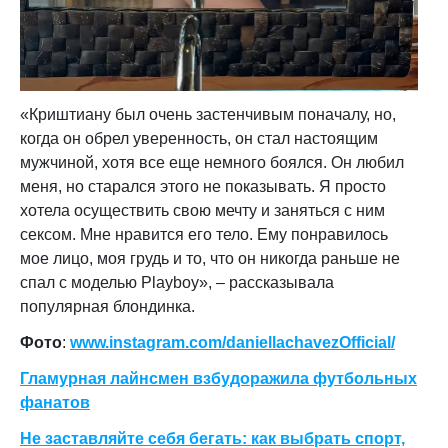
«Криштиану был очень застенчивым поначалу, но,
когда он обрел уверенность, он стал настоящим
мужчиной, хотя все еще немного боялся. Он любил
меня, но старался этого не показывать. Я просто
хотела осуществить свою мечту и заняться с ним
сексом. Мне нравится его тело. Ему понравилось
мое лицо, моя грудь и то, что он никогда раньше не
спал с моделью Playboy», – рассказывала
популярная блондинка.
Фото
:
www.instagram.com/daniellachavezOfficial/
Гламурная лайнсмен взбудоражила футбольных
фанатов
Не заставляйте себя бегать: как выбрать спорт,