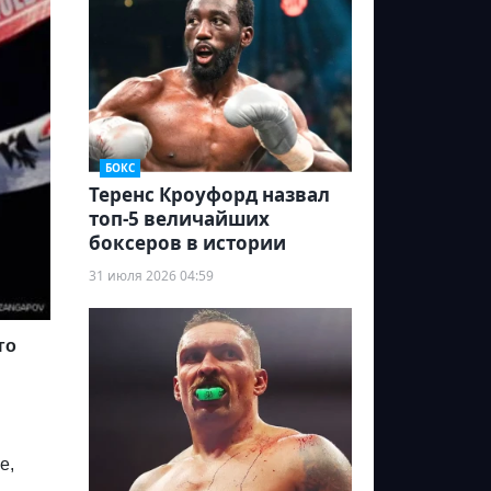
БОКС
Теренс Кроуфорд назвал
топ-5 величайших
боксеров в истории
31 июля 2026 04:59
го
е,