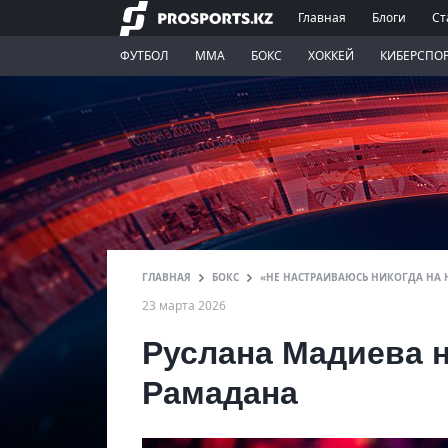
Главная
Блоги
Ст
ФУТБОЛ
ММА
БОКС
ХОККЕЙ
КИБЕРСПО
ГЛАВНАЯ
БОКС
«НЕ НАСТРАИВАЮСЬ НИКОГДА НА 
23 марта 2026
Руслана Мадиева н
Рамадана