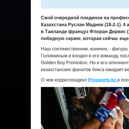
Свой очередной поединок на профес
Казахста
на Руслан Мадиев (18-2-1). 
в Таиланде француз Флоран Дервис (
победную серию, которая сейчас еще 
Наш соотечественник, конечно, - фигура
Головкиным и входил в его команду, пос
Golden Boy Promotion. Но и его оппонент
казахстанских фанатов бокса ожидает в
О чем корреспондент
Prosports.kz
и по