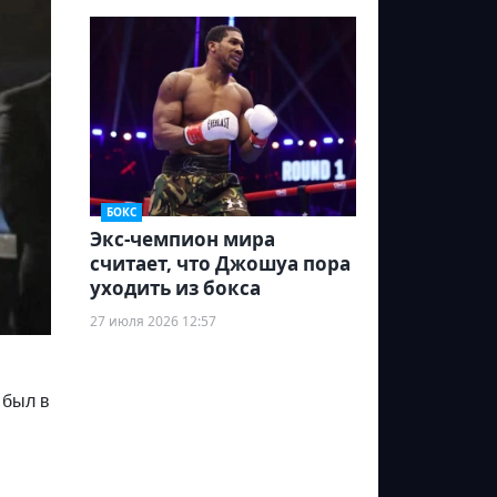
БОКС
Экс-чемпион мира
считает, что Джошуа пора
уходить из бокса
27 июля 2026 12:57
 был в