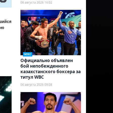
06 августа 2026 16:02
вшийся
ою
БОКС
Официально объявлен
бой непобежденного
казахстанского боксера за
титул WBC
06 августа 2026 09:08