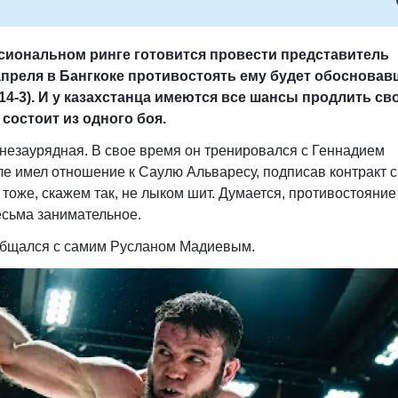
сиональном ринге готовится провести представитель
4 апреля в Бангкоке противостоять ему будет обоснова
14-3). И у казахстанца имеются все шансы продлить св
состоит из одного боя.
 незаурядная. В свое время он тренировался с Геннадием
ле имел отношение к Саулю Альваресу, подписав контракт с
 тоже, скажем так, не лыком шит. Думается, противостояние
есьма занимательное.
общался с самим Русланом Мадиевым.