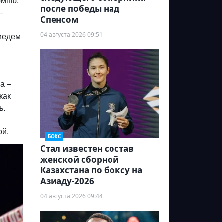
омню,
после победы над
–
Спенсом
04 августа 2026 09:51
риедем
са –
как
ь,
ой.
БОКС
Стал известен состав
женской сборной
Казахстана по боксу на
Азиаду-2026
04 августа 2026 09:44