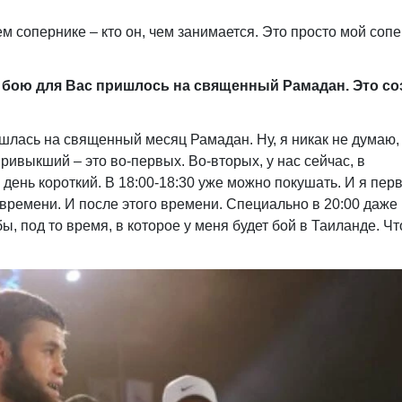
оем сопернике – кто он, чем занимается. Это просто мой соп
у бою для Вас пришлось на священный Рамадан. Это со
ришлась на священный месяц Рамадан. Ну, я никак не думаю,
ривыкший – это во-первых. Во-вторых, у нас сейчас, в
 день короткий. В 18:00-18:30 уже можно покушать. И я пер
 времени. И после этого времени. Специально в 20:00 даже
бы, под то время, в которое у меня будет бой в Таиланде. Ч