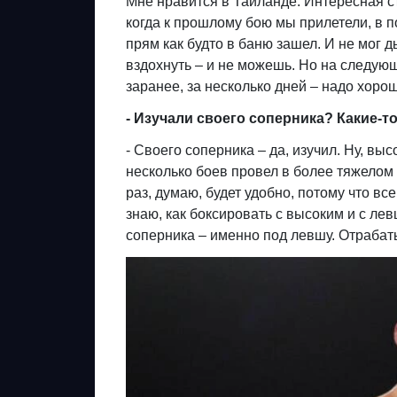
Мне нравится в Таиланде. Интересная ст
когда к прошлому бою мы прилетели, в п
прям как будто в баню зашел. И не мог д
вздохнуть – и не можешь. Но на следую
заранее, за несколько дней – надо хоро
- Изучали своего соперника? Какие-
- Своего соперника – да, изучил. Ну, выс
несколько боев провел в более тяжелом д
раз, думаю, будет удобно, потому что в
знаю, как боксировать с высоким и с ле
соперника – именно под левшу. Отрабат