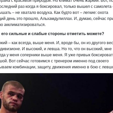
рана с красивой природой. Но климат очень жаркий. Вот, п
оследний раз когда я боксировал, только вышел с самолета 
ышать – не хватало воздуха. Как будто вот – легкие: охота
щий день это прошло, Альхамдулиллах. И, думаю, сейчас п
шо акклиматизироваться.
то его сильные и слабые стороны отметить можете?
окий – как всегда, выше меня. И, вроде бы, он из другого ве
ивизионе. И высокий, и левша. Но то, что он высокий, мне 
сегда у меня соперники выше меня. Я уже привык боксироват
вшой. Вот сейчас готовимся с тренером именно под своего
ываем комбинации, защиту, движения именно в бою с левш