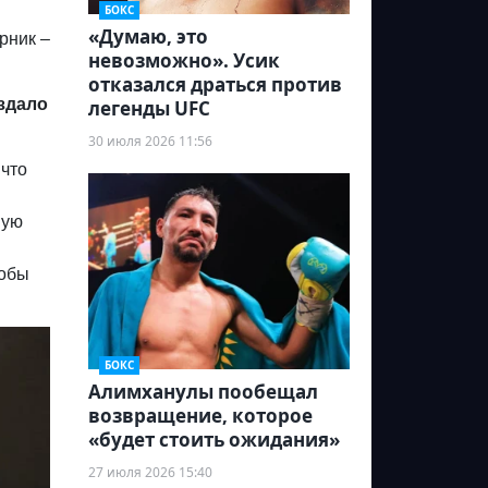
БОКС
«Думаю, это
ерник –
невозможно». Усик
отказался драться против
здало
легенды UFC
30 июля 2026 11:56
 что
вую
тобы
БОКС
Алимханулы пообещал
возвращение, которое
«будет стоить ожидания»
27 июля 2026 15:40