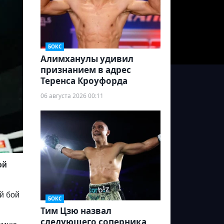
БОКС
Алимханулы удивил
признанием в адрес
Теренса Кроуфорда
06 августа 2026 00:11
ой
ый бой
БОКС
Тим Цзю назвал
следующего соперника