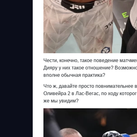
Чести, конечно, такое поведение матчмей
Дияру у них такое отношение? Возможн
вполне обычная практика?
Что ж, давайте просто повнимательнее в
Оливейра 2 в Лас-Вегас, по ходу которо
же мы увидим?