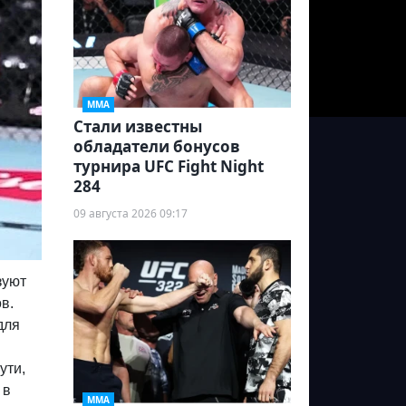
ММА
Стали известны
обладатели бонусов
турнира UFC Fight Night
284
09 августа 2026 09:17
зуют
в.
для
ути,
 в
ММА