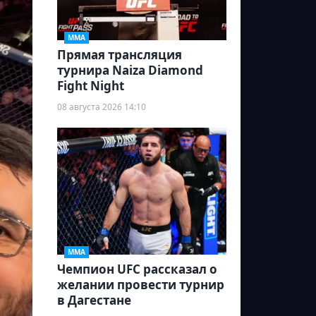
ММА
Прямая трансляция
турнира Naiza Diamond
Fight Night
08 августа 2026 14:10
ММА
Чемпион UFC рассказал о
желании провести турнир
в Дагестане