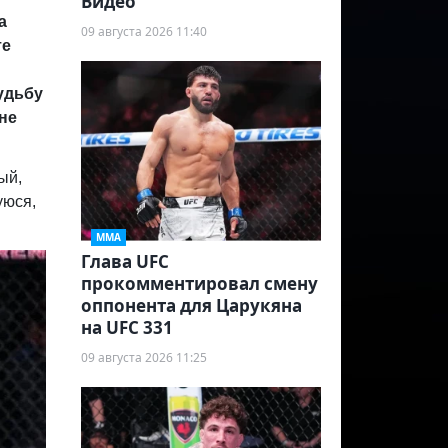
Видео
а
09 августа 2026 11:40
те
удьбу
 не
ый,
уюся,
ММА
Глава UFC
прокомментировал смену
оппонента для Царукяна
на UFC 331
09 августа 2026 11:25