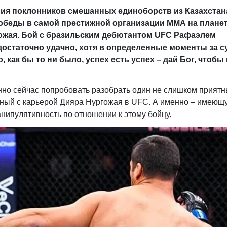
армия поклонников смешанных единоборств из Казахстан
победы в самой престижной организации ММА на плане
ожая. Бой с бразильским дебютантом
UFC
Рафаэлем
достаточно удачно, хотя в определенные моменты за с
как бы то ни было, успех есть успех – дай Бог, чтобы
но сейчас попробовать разобрать один не слишком приятн
анный с карьерой Дияра Нургожая в UFC. А именно – имеющ
анипулятивность по отношении к этому бойцу.