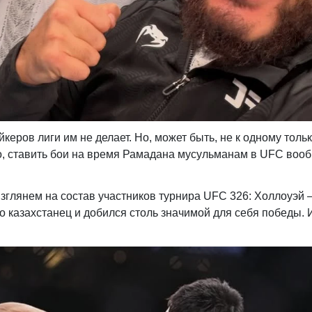
керов лиги им не делает. Но, может быть, не к одному толь
о, ставить бои на время Рамадана мусульманам в UFC воо
зглянем на состав участников турнира UFC 326: Холлоуэй 
го казахстанец и добился столь значимой для себя победы. 