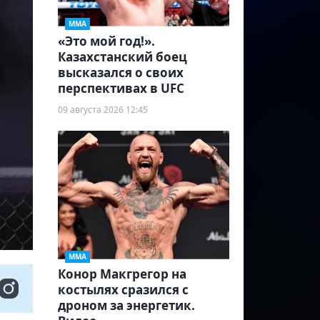
ММА
«Это мой год!».
Казахстанский боец
высказался о своих
перспективах в UFC
09 августа 2026 12:45
ММА
Конор Макгрегор на
костылях сразился с
дроном за энергетик.