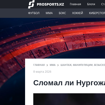
Главная
Блоги
Ст
ФУТБОЛ
ММА
БОКС
ХОККЕЙ
КИБЕРСПО
ГЛАВНАЯ
ММА
ШАНТАЖ, МАНИПУЛЯЦИИ, БЕЗЫСХО
8 марта 2026
Сломал ли Нургож