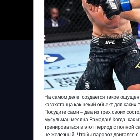
На самом деле, создается такое ощущен
казахстанца как некий объект для каких
Посудите сами – два из трех своих сос
мусульман месяца Рамадан! Когда, как из
тренироваться в этот период с полной са
не железный. Чтобы паровоз двигался с