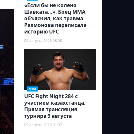
«Если бы не колено
Шавката...». Боец ММА
объяснил, как травма
Рахмонова переписала
историю UFC
09 августа 2026 08:58
ММА
UFC Fight Night 284 с
участием казахстанца.
Прямая трансляция
турнира 9 августа
09 августа 2026 01:07