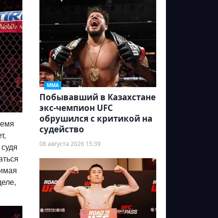
ММА
Побывавший в Казахстане
экс-чемпион UFC
обрушился с критикой на
ремя
судейство
т,
08 августа 2026 15:39
 судя
аться
нимая
деле,