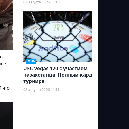
08 августа 2026 12:16
ко
ММА
бще –
UFC Vegas 120 с участием
казахстанца. Полный кард
турнира
–
И что
08 августа 2026 11:11