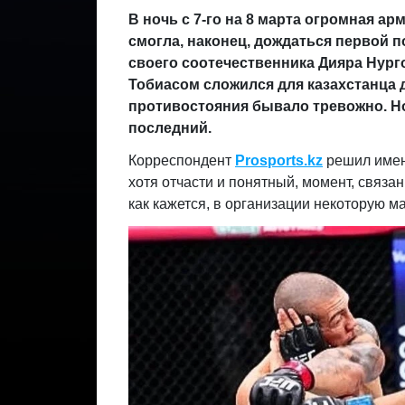
В ночь с 7-го на 8 марта огромная 
смогла, наконец, дождаться первой 
своего соотечественника Дияра Нург
Тобиасом сложился для казахстанца 
противостояния бывало тревожно. Но, 
последний.
Корреспондент
Prosports.kz
решил имен
хотя отчасти и понятный, момент, связ
как кажется, в организации некоторую м