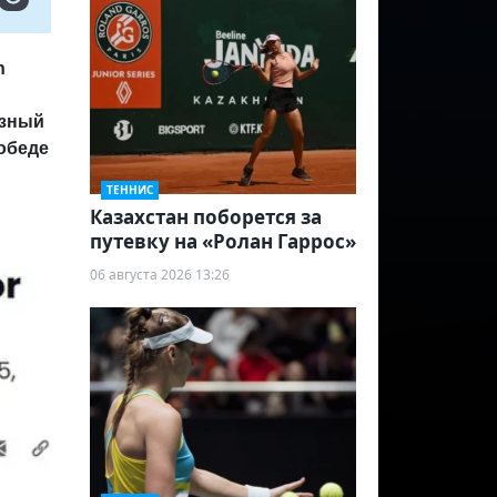
n
езный
победе
ТЕННИС
Казахстан поборется за
путевку на «Ролан Гаррос»
06 августа 2026 13:26