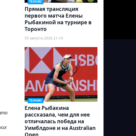
ТЕННИС
Прямая трансляция
первого матча Елены
Рыбакиной на турнире в
Торонто
05 августа 2026 21:14
ТЕННИС
Елена Рыбакина
что
рассказала, чем для нее
отличалась победа на
Уимблдоне и на Australian
них
Open