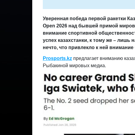
Уверенная победа первой ракетки К
Open
2026 над бывшей примой мирово
внимание спортивной общественности
успех казахстанки, к тому же – лишь 
нечто, что привлекло к ней внимание
Prosports.kz
предлагает вниманию казах
Рыбакиной мировых медиа.