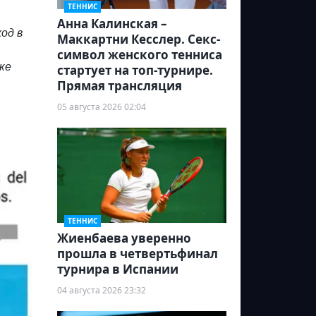
ТЕННИС
Анна Калинская –
од в
Маккартни Кесслер. Секс-
символ женского тенниса
ке
стартует на топ-турнире.
Прямая трансляция
05 августа 2026 02:04
ТЕННИС
Жиенбаева уверенно
прошла в четвертьфинал
турнира в Испании
04 августа 2026 23:32