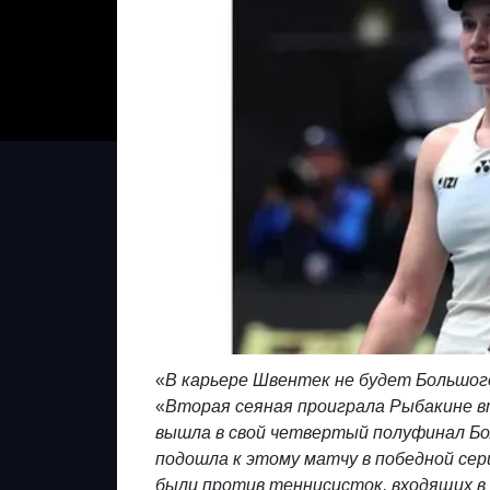
«
В карьере Швентек не будет Большо
«
Вторая сеяная проиграла Рыбакине в
вышла в свой четвертый полуфинал Бол
подошла к этому матчу в победной сери
были против теннисисток, входящих в