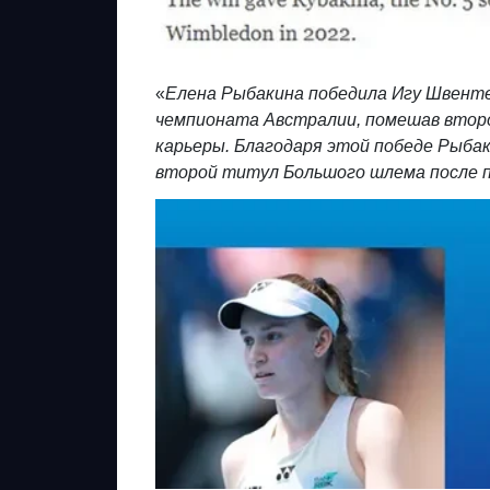
«
Елена Рыбакина победила Игу Швентек
чемпионата Австралии, помешав втор
карьеры. Благодаря этой победе Рыбак
второй титул Большого шлема после п