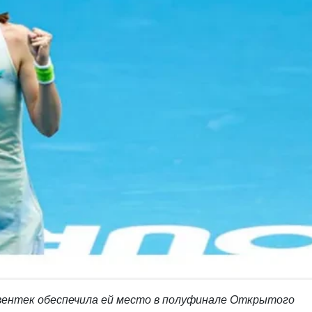
вентек обеспечила ей место в полуфинале Открытого