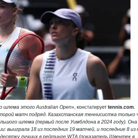
го шлема этого
Australian
Open
», констатирует
tennis.com
.
торой матч подряд. Казахстанская теннисистка только 
ьшого шлема (первый после Уимблдона в 2024 году). Она
и: выиграла 18 из последних 19 матчей, и последние 8 из 
 десятку лучших в рейтинге WTA (показатель Швентек в