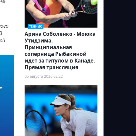
того
ТЕННИС
Арина Соболенко - Моюка
й
Утидзима.
вой
Принципиальная
соперница Рыбакиной
идет за титулом в Канаде.
Прямая трансляция
05 августа 2026 02:22