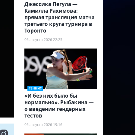
Джессика Пегула —
Камилла Рахимова:
прямая трансляция матча
третьего круга турнира в
Торонто
06 августа 2026 22:25
ТЕННИС
«И без них было бы
нормально». Рыбакина —
о введении гендерных
тестов
06 августа 2026 19:16