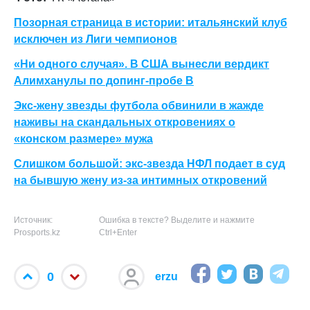
Позорная страница в истории: итальянский клуб
исключен из Лиги чемпионов
«Ни одного случая». В США вынесли вердикт
Алимханулы по допинг-пробе В
Экс-жену звезды футбола обвинили в жажде
наживы на скандальных откровениях о
«конском размере» мужа
Слишком большой: экс-звезда НФЛ подает в суд
на бывшую жену из-за интимных откровений
Источник:
Ошибка в тексте? Выделите и нажмите
Prosports.kz
Ctrl+Enter
0
erzu