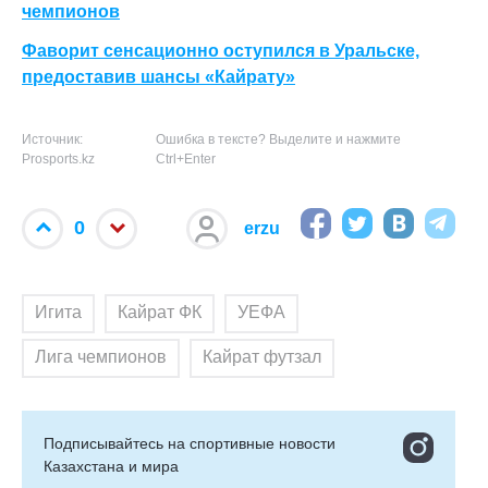
чемпионов
Фаворит сенсационно оступился в Уральске,
предоставив шансы «Кайрату»
Источник:
Ошибка в тексте? Выделите и нажмите
Prosports.kz
Ctrl+Enter
0
erzu
Игита
Кайрат ФК
УЕФА
Лига чемпионов
Кайрат футзал
Подписывайтесь на cпортивные новости
Казахстана и мира