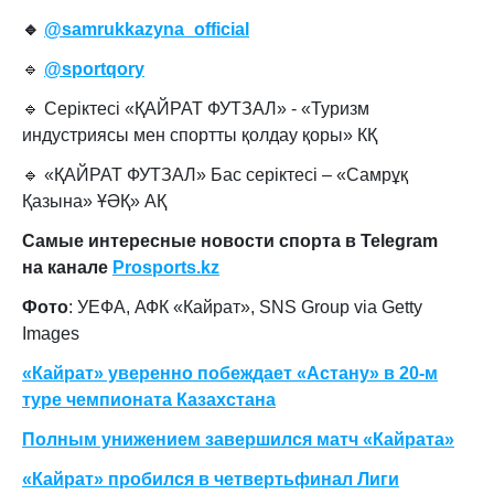
🔹
@samrukkazyna_official
🔹
@sportqory
🔹 Серіктесі «ҚАЙРАТ ФУТЗАЛ» - «Туризм
индустриясы мен спортты қолдау қоры» КҚ
🔹 «ҚАЙРАТ ФУТЗАЛ» Бас серіктесі – «Самрұқ
Қазына» ҰӘҚ» АҚ
Самые интересные новости спорта в Telegram
на канале
Prosports.kz
Фото
: УЕФА, АФК «Кайрат», SNS Group via Getty
Images
«Кайрат» уверенно побеждает «Астану» в 20-м
туре чемпионата Казахстана
Полным унижением завершился матч «Кайрата»
«Кайрат» пробился в четвертьфинал Лиги