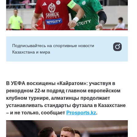
Подписывайтесь на cпортивные новости
Казахстана и мира
В УЕФА восхищены «Кайратом»: у
частвуя в
рекордном 22
-
м подряд
главном
европейско
м
клубном турнире
,
алматинцы
продолжает
устанавливать стандарты футзала в Казахстане
– и не только, сообщает
Prosports
.
kz
.