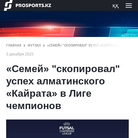
ққ
ГЛАВНАЯ
ФУТЗАЛ
«СЕМЕЙ» "СКОПИРОВАЛ" УСПЕХ «КАЙРАТА» В ЛИГЕ ЧЕ
5 декабря 2025
«Семей» "скопировал"
успех алматинского
«Кайрата» в Лиге
чемпионов