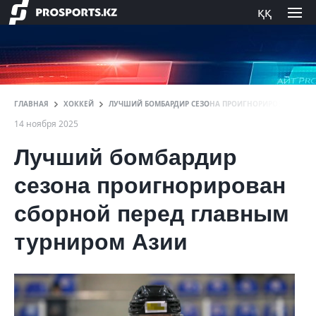
ққ
ГЛАВНАЯ
ХОККЕЙ
ЛУЧШИЙ БОМБАРДИР СЕЗОНА ПРОИГНОРИРОВАН СБОР
14 ноября 2025
Лучший бомбардир
сезона проигнорирован
сборной перед главным
турниром Азии