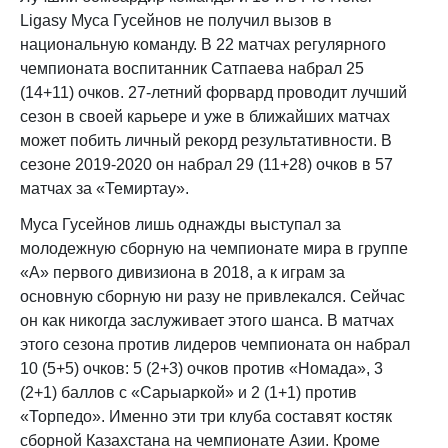
Ligasy Муса Гусейнов не получил вызов в
национальную команду. В 22 матчах регулярного
чемпионата воспитанник Сатпаева набрал 25
(14+11) очков. 27-летний форвард проводит лучший
сезон в своей карьере и уже в ближайших матчах
может побить личный рекорд результативности. В
сезоне 2019-2020 он набрал 29 (11+28) очков в 57
матчах за «Темиртау».
Муса Гусейнов лишь однажды выступал за
молодежную сборную на чемпионате мира в группе
«А» первого дивизиона в 2018, а к играм за
основную сборную ни разу не привлекался. Сейчас
он как никогда заслуживает этого шанса. В матчах
этого сезона против лидеров чемпионата он набрал
10 (5+5) очков: 5 (2+3) очков против «Номада», 3
(2+1) баллов с «Сарыаркой» и 2 (1+1) против
«Торпедо». Именно эти три клуба составят костяк
сборной Казахстана на чемпионате Азии. Кроме