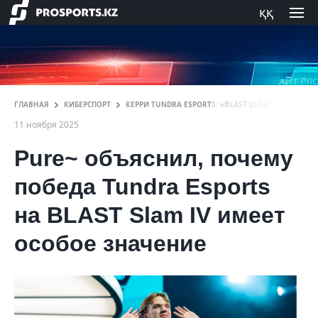
ққ
ГЛАВНАЯ
КИБЕРСПОРТ
КЕРРИ TUNDRA ESPORTS: «BLAST SLAM IV СТАЛ О
11 ноября 2025
Pure~ объяснил, почему
победа Tundra Esports
на BLAST Slam IV имеет
особое значение