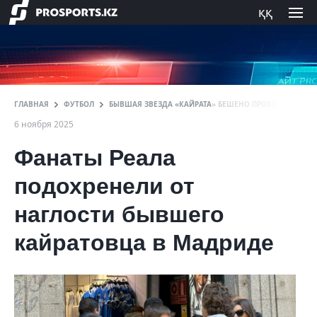
ққ
ГЛАВНАЯ
ФУТБОЛ
БЫВШАЯ ЗВЕЗДА «КАЙРАТА» БЕШЕНО ПРОВОЦИРОВАЛ 
6 ноября 2025
Фанаты Реала
подохренели от
наглости бывшего
кайратовца в Мадриде