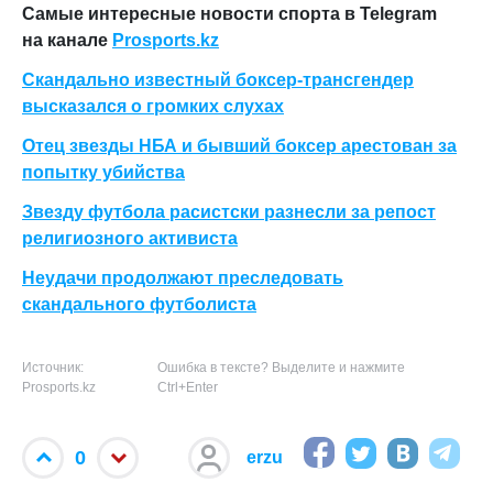
Самые интересные новости спорта в Telegram
на канале
Prosports.kz
Скандально известный боксер-трансгендер
высказался о громких слухах
Отец звезды НБА и бывший боксер арестован за
попытку убийства
Звезду футбола расистски разнесли за репост
религиозного активиста
Неудачи продолжают преследовать
скандального футболиста
Источник:
Ошибка в тексте? Выделите и нажмите
Prosports.kz
Ctrl+Enter
0
erzu