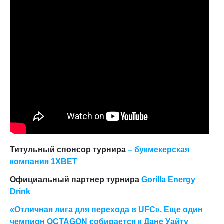
Титульный спонсор турнира
– букмекерская
компания 1XBET
Официальный партнер турнира
Gorilla Energy
Drink
«Отличная лига для перехода в UFC». Еще один
чемпион OCTAGON cобирается к Дане Уайту