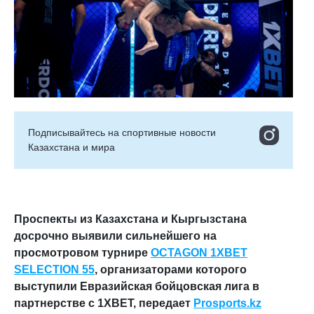
Подписывайтесь на cпортивные новости
Казахстана и мира
Проспекты из Казахстана и Кыргызстана
досрочно выявили сильнейшего на
просмотровом турнире
OCTAGON
1
XBET
SELECTION
55
, организаторами которого
выступили Евразийская бойцовская лига в
партнерстве с 1
XBET
, передает
Prosports
.
kz