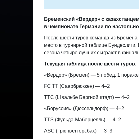
Бременский «Вердер» с казахстанце
в чемпионате Германии по настольно
После шести туров команда из Бремена
место в турнирной таблице Бундеслиги. 
сезона четыре лучших сыграют в финаль
Текущая таблица после шести туров:
«Вердер» (Бремен) — 5 побед, 1 пораже
FC TT (Саарбрюккен) — 4–2
TTC (Швальбе Бергнойштадт) — 4–2
«Боруссия» (Дюссельдорф) — 4–2
TTS (Фульда-Маберцелль) — 4–2
ASC (Грюнветтерсбах) — 3–3