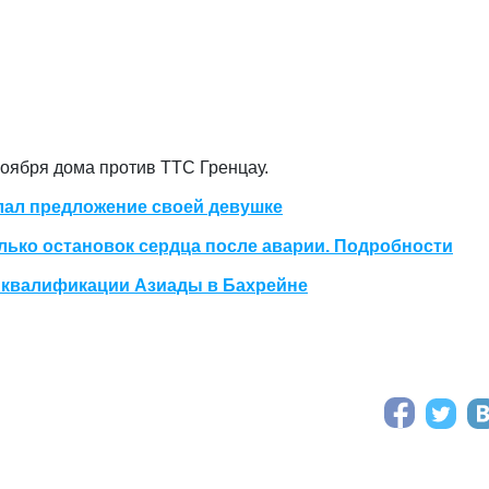
оября дома против TTC Гренцау.
ал предложение своей девушке
лько остановок сердца после аварии. Подробности
в квалификации Азиады в Бахрейне