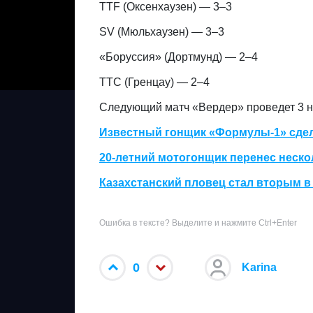
TTF (Оксенхаузен) — 3–3
SV (Мюльхаузен) — 3–3
«Боруссия» (Дортмунд) — 2–4
TTC (Гренцау) — 2–4
Следующий матч «Вердер» проведет 3 н
Известный гонщик «Формулы‑1» сдел
20-летний мотогонщик перенес неско
Казахстанский пловец стал вторым 
Ошибка в тексте? Выделите и нажмите Ctrl+Enter
0
Karina