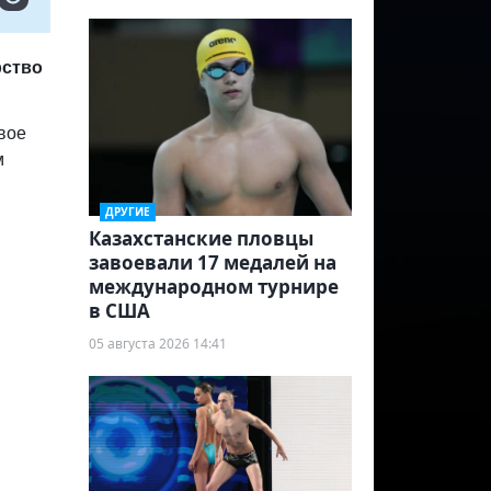
рство
вое
м
ДРУГИЕ
Казахстанские пловцы
завоевали 17 медалей на
международном турнире
в США
05 августа 2026 14:41