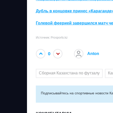
Дубль в концовке принес «Караганде
Голевой феерией завершился матч ч
Источник: Prosports.kz
0
Anton
Сборная Казахстана по футзалу
Ка
Подписывайтесь на cпортивные новости Ка