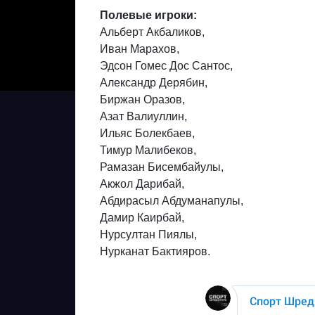
Полевые игроки:
Альберт Акбаликов,
Иван Марахов,
Эдсон Гомес Дос Сантос,
Александр Дерябин,
Биржан Оразов,
Азат Валиуллин,
Ильяс Болекбаев,
Тимур Малибеков,
Рамазан Бисембайулы,
Акжол Дарибай,
Абдирасыл Абдуманапулы,
Дамир Каирбай,
Нурсултан Пиялы,
Нурканат Бактияров.