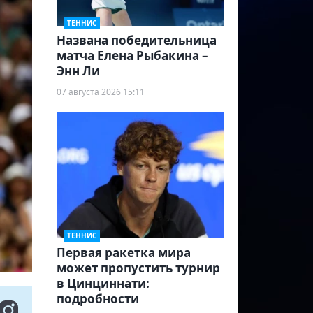
ТЕННИС
Названа победительница
матча Елена Рыбакина –
Энн Ли
07 августа 2026 15:11
ТЕННИС
Первая ракетка мира
может пропустить турнир
в Цинциннати:
подробности