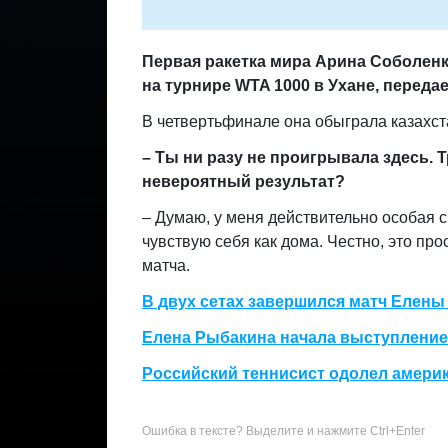
Первая ракетка мира Арина Соболен
на турнире WTA 1000 в Ухане, переда
В четвертьфинале она обыграла казахста
– Ты ни разу не проигрывала здесь.
невероятный результат?
– Думаю, у меня действительно особая с
чувствую себя как дома. Честно, это про
матча.
В двух сетах завершился матч Елены
Елена Рыбакина начала выступление 
Российский теннисист одолел америк
Ошибка в тексте? Выделите и нажмите Ctrl+Enter