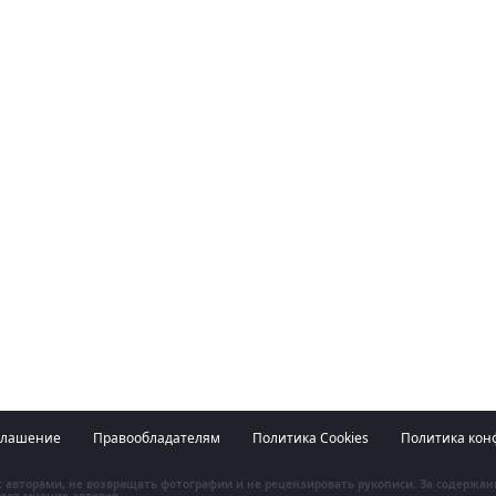
глашение
Правообладателям
Политика Cookies
Политика кон
 с авторами, не возвращать фотографии и не рецензировать рукописи. За содержа