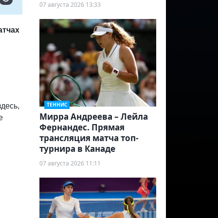
07 августа 2026 13:33
атчах
ТЕННИС
здесь,
Мирра Андреева – Лейла
е
Фернандес. Прямая
трансляция матча топ-
турнира в Канаде
07 августа 2026 11:11