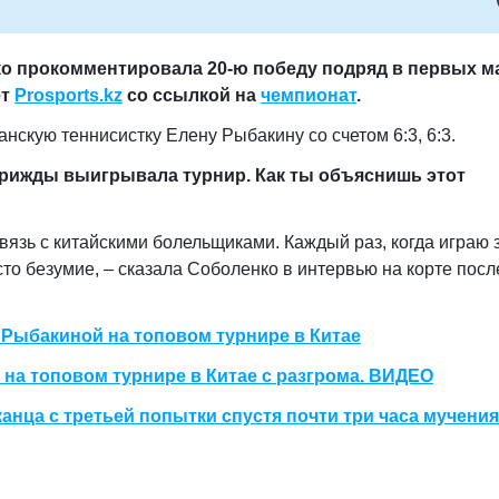
ко прокомментировала 20-ю победу подряд в первых м
ет
Prosports.kz
со ссылкой на
чемпионат
.
нскую теннисистку Елену Рыбакину со счетом 6:3, 6:3.
 Трижды выигрывала турнир. Как ты объяснишь этот
вязь с китайскими болельщиками. Каждый раз, когда играю 
сто безумие, – сказала Соболенко в интервью на корте посл
 Рыбакиной на топовом турнире в Китае
на топовом турнире в Китае с разгрома. ВИДЕО
анца с третьей попытки спустя почти три часа мучения