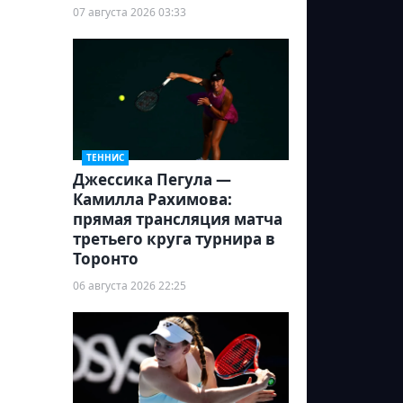
07 августа 2026 03:33
ТЕННИС
Джессика Пегула —
Камилла Рахимова:
прямая трансляция матча
третьего круга турнира в
Торонто
06 августа 2026 22:25