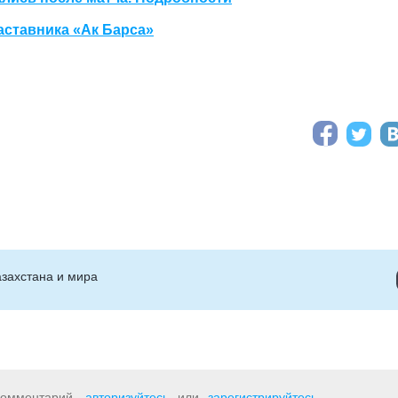
аставника «Ак Барса»
захстана и мира
 комментарий,
авторизуйтесь
или
зарегистрируйтесь