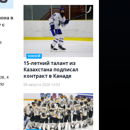
зона в
 с
в
ХОККЕЙ
15-летний талант из
Казахстана подписал
контракт в Канаде
в, к
ую
06 августа 2026 13:53