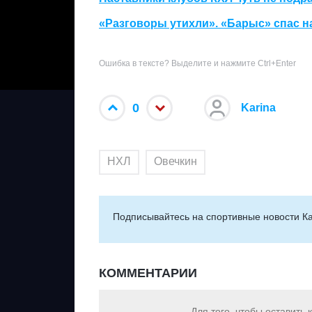
«Разговоры утихли». «Барыс» спас н
Ошибка в тексте? Выделите и нажмите Ctrl+Enter
0
Karina
НХЛ
Овечкин
Подписывайтесь на cпортивные новости Ка
КОММЕНТАРИИ
Для того, чтобы оставить