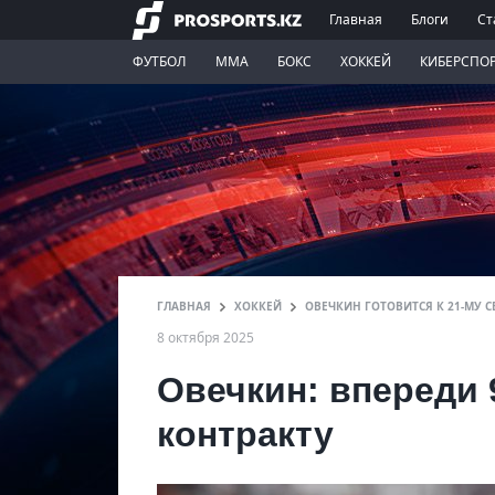
Главная
Блоги
Ст
ФУТБОЛ
ММА
БОКС
ХОККЕЙ
КИБЕРСПО
ГЛАВНАЯ
ХОККЕЙ
ОВЕЧКИН ГОТОВИТСЯ К 21-МУ 
8 октября 2025
Овечкин: впереди 
контракту