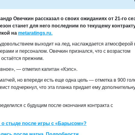
ндр Овечкин рассказал о своих ожиданиях от 21-го се
езон станет для него последним по текущему контракту
лкой на
metaratings.ru.
удовольствием выходит на лед, наслаждается атмосферой 
ерами и персоналом. Овечкин признался, что с возрастом
ь остаётся прежним.
вное», — отметил капитан «Кэпс».
атчей, но впереди есть еще одна цель — отметка в 900 голо
кеист подчеркнул, что эта планка придает ему дополнительн
ределился с будущим после окончания контракта с
 о стыде после игры с «Барысом»?
ались после матча. Подробности