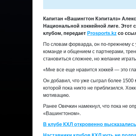
Капитан «Вашингтон Кэпиталз» Алекса
Национальной хоккейной лиге. Этот с
клубом,
передает
Prosports.kz
со ссы
По словам форварда, он по-прежнему с 
команде и общением с партнерами, трен
становиться сложнее, но желание играт
«Мне все еще нравится хоккей — это гла
Он добавил, что уже сыграл более 1500 м
которой пока никто не приблизился. Хок
мотивацию.
Ранее Овечкин намекнул, что пока не оп
«Вашингтоном».
В клубе КХЛ откровенно высказались
Наставники клубов КХЛ чуть не подр