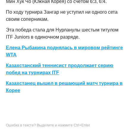
Мин Хук Чо (Южная Корея) со счётом 6:3, 6:4.
По ходу турнира Зангар не уступил ни одного сета
своим соперникам.
Эта победа стала для Нурланулы шестым титулом
ITF Juniors в одиночном разряде.
Елена Рыбакина поднялась в мировом рейтинге
WTA
Казахстанский теннисист продолжает серию
побед на турнирах ITF
Казахстанец вышел в решающий матч турнира в
Корее
Ошибка в тексте? Выделите и нажмите Ctrl+Enter