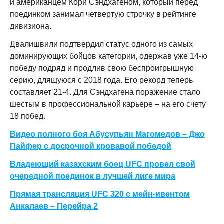
и американцем Кори Сэндхагеном, который перед
поединком занимал четвертую строчку в рейтинге
дивизиона.
Двалишвили подтвердил статус одного из самых
доминирующих бойцов категории, одержав уже 14-ю
победу подряд и продлив свою беспроигрышную
серию, длящуюся с 2018 года. Его рекорд теперь
составляет 21-4. Для Сэндхагена поражение стало
шестым в профессиональной карьере – на его счету
18 побед.
Видео полного боя Абусупьян Магомедов – Джо
Пайфер с досрочной кровавой победой
Владеющий казахским боец UFC провел свой
очередной поединок в лучшей лиге мира
Прямая трансляция UFC 320 c мейн-ивентом
Анкалаев – Перейра 2