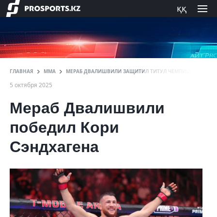
ққ
ГЛАВНАЯ
ММА
МЕРАБ ДВАЛИШВИЛИ ЗАЩИТИЛ ТИТУЛ ЧЕМПИОНА UFC И 
5 октября 2025
Мераб Двалишвили
победил Кори
Сэндхагена