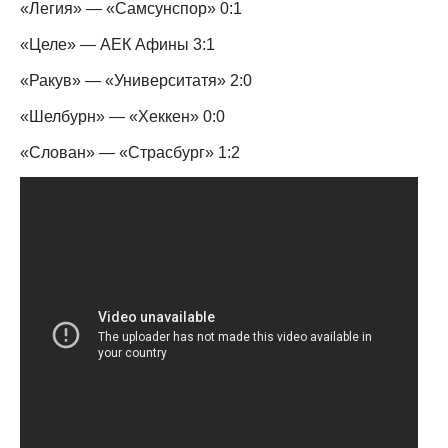
«Легия» — «Самсунспор» 0:1
«Целе» — АЕК Афины 3:1
«Ракув» — «Университатя» 2:0
«Шелбурн» — «Хеккен» 0:0
«Слован» — «Страсбург» 1:2