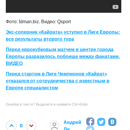
Фото: İdman.biz. Видео: Qsport
Экс-соперник «Кайрата» уступил в Лиге Европы:
все результаты второго тура
Перед еврокубковым матчем в центре города
Европы разразилось побоище между фанатами.
ВИДЕО
Перед стартом в Лиге Чемпионов «Кайрат»
отказался от сотрудничества с известным в
Европе специалистом
Ошибка в тексте? Выделите и нажмите Ctrl+Enter
Андрей
0
Ли