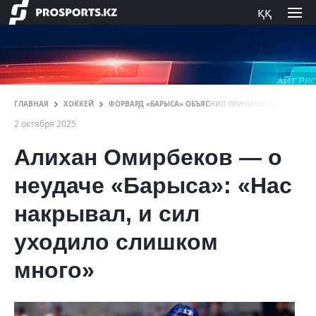
ққ
ГЛАВНАЯ
ХОККЕЙ
ФОРВАРД «БАРЫСА» ОБЪЯСНИЛ ПРИЧИНЫ ПОРАЖЕНИЯ
2 октября 2025
Алихан Омирбеков — о
неудаче «Барыса»: «Нас
накрывал, и сил
уходило слишком
много»