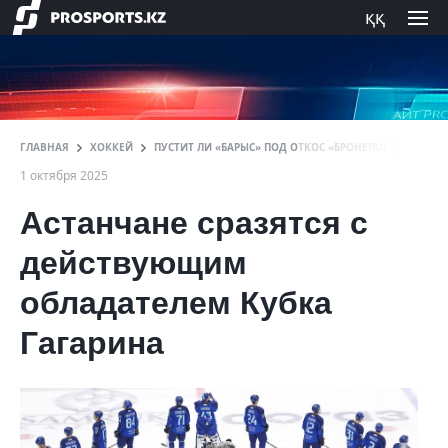
ққ
ГЛАВНАЯ
ХОККЕЙ
ПУСТИТ ЛИ «БАРЫС» ПОД ОТКОС «БРОНЕПОЕЗД»? МИХА
1 октября 2025
Астанчане сразятся с
действующим
обладателем Кубка
Гагарина