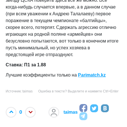
звезду ЦСКА поверить здесь все же можно. Все
когда-нибудь случается впервые, а в данном случае
(при всем уважении к Андрею Талалаеву) первое
поражение в текущем чемпионате «балтийцы»,
скорее всего, потерпят. Сдержать агрессию отлично
играющих на родной поляне «армейцев» они
безусловно попытаются, вот только в конечном итоге
пусть минимальный, но успех хозяева в
предстоящей игре отпразднуют.
Ставка: П1 за 1.88
Лучшие коэффициенты только на
Parimatch.kz
Источник: taimas
Ошибка в тексте? Выделите и нажмите Ctrl+Enter
0
taimas