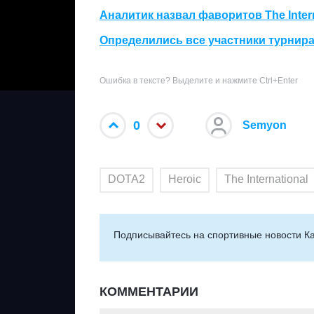
Аналитик назвал фаворитов The Intern
Определились все участники турнира
Ошибка в тексте? Выделите и нажмите Ctrl+Enter
0
Semyon
DOTA2
Heroic
The International
Подписывайтесь на cпортивные новости Ка
КОММЕНТАРИИ