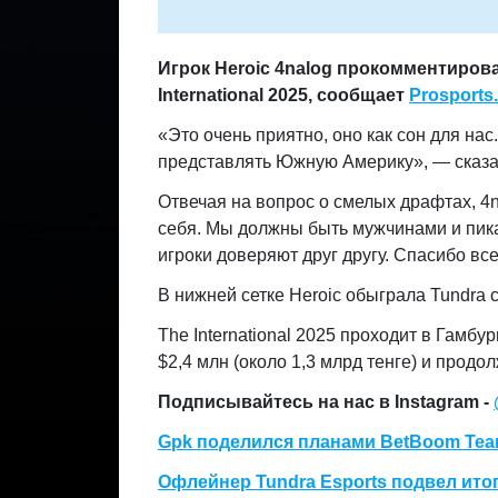
Игрок Heroic 4nalog прокомментирова
International 2025, сообщает
Prosports
«Это очень приятно, оно как сон для нас
представлять Южную Америку», — сказа
Отвечая на вопрос о смелых драфтах, 4
себя. Мы должны быть мужчинами и пикат
игроки доверяют друг другу. Спасибо вс
В нижней сетке Heroic обыграла Tundra с
The International 2025 проходит в Гамбу
$2,4 млн (около 1,3 млрд тенге) и продол
Подписывайтесь на нас в Instagram -
Gpk поделился планами BetBoom Team
Офлейнер Tundra Esports подвел ито