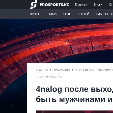
Главная
Блоги
Ст
ФУТБОЛ
ММА
БОКС
ХОККЕЙ
КИБЕРСПО
ГЛАВНАЯ
КИБЕРСПОРТ
ИГРОК HEROIC ПРОКОММЕНТ
12 сентября 2025
4nalog после выхо
быть мужчинами и 