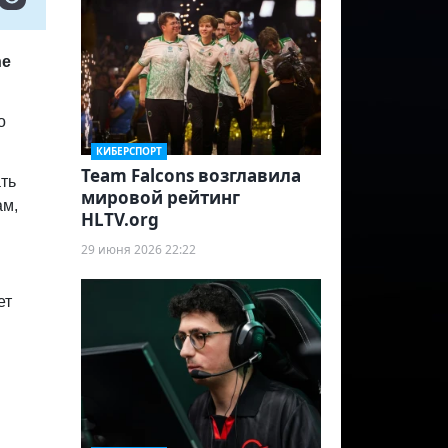
he
о
КИБЕРСПОРТ
Team Falcons возглавила
ть
мировой рейтинг
ам,
HLTV.org
29 июня 2026 22:22
ет