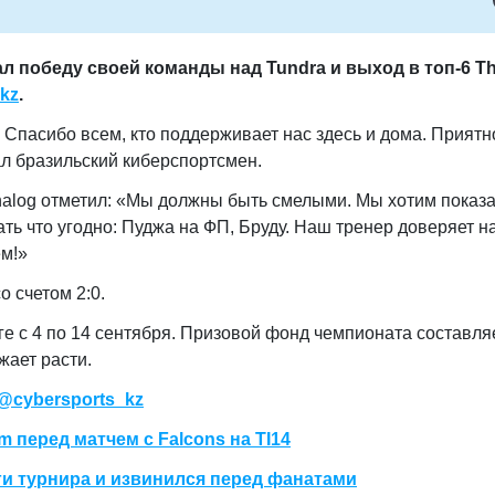
л победу своей команды над Tundra и выход в топ-6 T
.kz
.
. Спасибо всем, кто поддерживает нас здесь и дома. Приятн
л бразильский киберспортсмен.
nalog отметил: «Мы должны быть смелыми. Мы хотим показа
ь что угодно: Пуджа на ФП, Бруду. Наш тренер доверяет н
ем!»
о счетом 2:0.
рге с 4 по 14 сентября. Призовой фонд чемпионата составля
жает расти.
@cybersports_kz
 перед матчем с Falcons на TI14
ги турнира и извинился перед фанатами