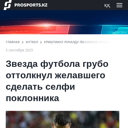
ққ
ГЛАВНАЯ
ФУТБОЛ
КРИШТИАНУ РОНАЛДУ ПО-ХАМСКИ ОТНЕССЯ К ФАНАТУ
5 сентября 2025
Звезда футбола грубо
оттолкнул желавшего
сделать селфи
поклонника