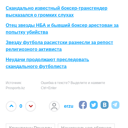
Скандально известный боксер-трансгендер
высказался о громких слухах
Отец звезды НБА и бывший боксер арестован за
попытку убийства
Звезду футбола расистски разнесли за репост
религиозного
активиста
Неудачи продолжают преследовать
скандального футболиста
Источник:
Ошибка в тексте? Выделите и нажмите
Prosports.kz
Ctrl+Enter
0
erzu