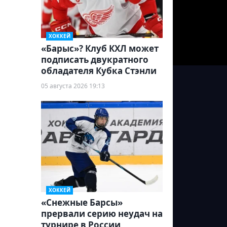
ХОККЕЙ
«Барыс»? Клуб КХЛ может
подписать двукратного
обладателя Кубка Стэнли
05 августа 2026 19:13
ХОККЕЙ
«Снежные Барсы»
прервали серию неудач на
турнире в России