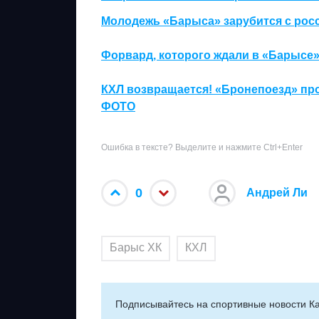
Молодежь «Барыса» зарубится с рос
Форвард, которого ждали в «Барысе»
КХЛ возвращается! «Бронепоезд» про
ФОТО
Ошибка в тексте? Выделите и нажмите Ctrl+Enter
0
Андрей Ли
Барыс ХК
КХЛ
Подписывайтесь на cпортивные новости Ка