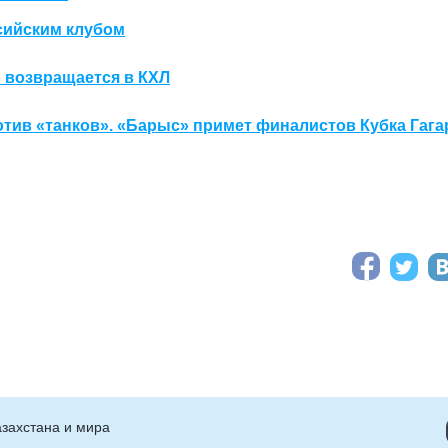
сийским клубом
 возвращается в КХЛ
тив «танков». «Барыс» примет финалистов Кубка Гага
захстана и мира