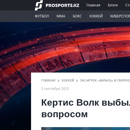
Главная
Блоги
Ст
ФУТБОЛ
ММА
БОКС
ХОККЕЙ
КИБЕРСПО
ГЛАВНАЯ
ХОККЕЙ
ЭКС-ИГРОК «БАРЫСА» И СБОРН
5 сентября 2025
Кертис Волк выбыл
вопросом